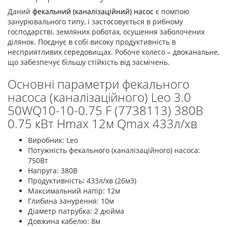
Даний
фекальний (каналізаційний) насос
є помпою
занурювального типу, і застосовується в рибному
господарстві, земляних роботах, осушення заболочених
ділянок. Поєднує в собі високу продуктивність в
несприятливих середовищах. Робоче колесо – двоканальне,
що забезпечує більшу стійкість від засмічень.
Основні параметри фекального
насоса (каналізаційного) Leo 3.0
50WQ10-10-0.75 F (7738113) 380В
0.75 кВт Hmax 12м Qmax 433л/хв
Виробник: Leo
Потужність фекального (каналізаційного) насоса:
750Вт
Напруга: 380В
Продуктивність: 433л/хв (26м3)
Максимальний напір: 12м
Глибина занурення: 10м
Діаметр патрубка: 2 дюйма
Довжина кабелю: 8м