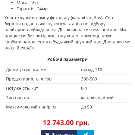
Маса: 18кг
Гарантія: 24мес
Хочете купити помпу фекальну (каналізаційну)- Світ
буріння надасть якісну консультацію по підбору
необхідного обладнання. Діє активна система знижок. Ми
працюємо без вихідних, тому кожен покупець може
зробити замовлення в будь-який зручний час. Доставляємо
по всій Україні.
Робочі параметри
Діаметр насоса, мм
понад 110
Продуктивність, л / хв
300-500
Потужність, кВт
0-1
Тип насоса
каналізаційний
Максимальний напір, м
до 50
12 743.00 грн.
До кошика