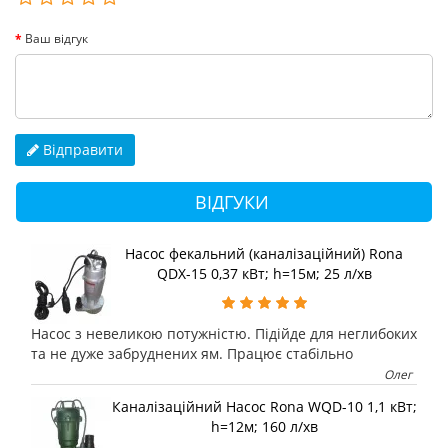
Ваш відгук
Відправити
ВІДГУКИ
Насос фекальний (каналізаційний) Rona
QDX-15 0,37 кВт; h=15м; 25 л/хв
Насос з невеликою потужністю. Підійде для неглибоких
та не дуже забруднених ям. Працює стабільно
Олег
Каналізаційний Насос Rona WQD-10 1,1 кВт;
h=12м; 160 л/хв