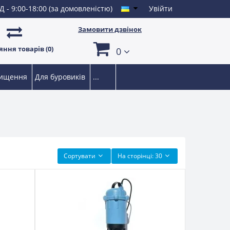
Д - 9:00-18:00 (за домовленістю)
Увійти
Замовити дзвінок
ння товарів (0)
0
чищення
Для буровиків
...
Сортувати
На сторінці:
30