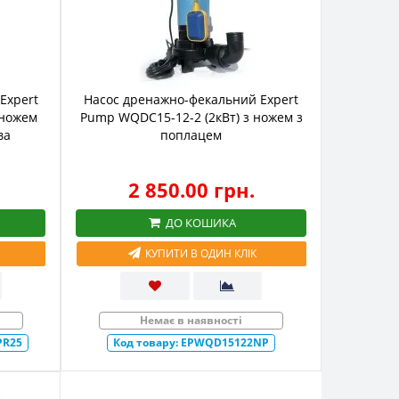
Expert
Насос дренажно-фекальний Expert
 ножем
Pump WQDC15-12-2 (2кВт) з ножем з
ва
поплацем
2 850.00 грн.
ДО КОШИКА
КУПИТИ В ОДИН КЛІК
Немає в наявності
PR25
Код товару:
EPWQD15122NP