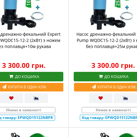
 дренажно-фекальний Expert
Насос дренажно-фекальний 
WQDC15-12-2 (2кВт) з ножем
Pump WQDC15-12-2 (2кВт) з
ез поплавця+10м рукава
без поплавця+25м рука
3 300.00 грн.
3 300.00 грн.
ДО КОШИКА
ДО КОШИКА
КУПИТИ В ОДИН КЛІК
КУПИТИ В ОДИН КЛІК
Немає в наявності
Немає в наявності
д товару:
EPWQD15122NBPR
Код товару:
EPWQD15122NB