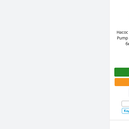
Насос
Pump 
б
Ко