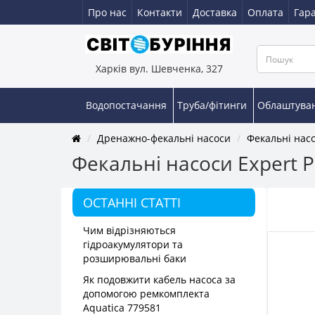
Про нас
Контакти
Доставка
Оплата
Гара
Харків вул. Шевченка, 327
Водопостачання
Труба/фітинги
Облаштува
Дренажно-фекальні насоси
Фекальні нас
Фекальні насоси Expert 
ОСТАННІ СТАТТІ
Чим відрізняються
гідроакумулятори та
розширювальні баки
Як подовжити кабель насоса за
допомогою ремкомплекта
Aquatica 779581