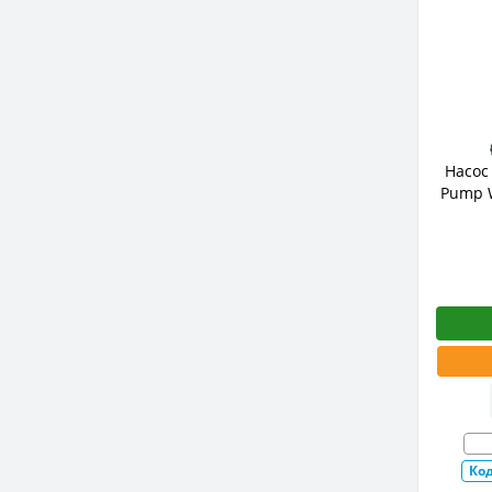
Насос
Pump W
Код