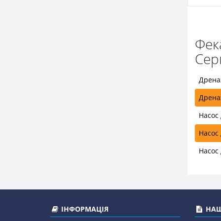
Фек
Сер
Дрена
Дрена
Насос
Насос
Насос
ІНФОРМАЦІЯ
НАШ