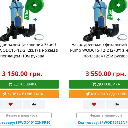
 дренажно-фекальний Expert
Насос дренажно-фекальний 
QDC15-12-2 (2кВт) з ножем з
Pump WQDC15-12-2 (2кВт) з 
поплацем+10м рукава
поплацем+25м рукава
3 150.00 грн.
3 550.00 грн.
ДО КОШИКА
ДО КОШИКА
КУПИТИ В ОДИН КЛІК
КУПИТИ В ОДИН КЛІК
Немає в наявності
Немає в наявності
 товару:
EPWQD15122NPR10
Код товару:
EPWQD15122NP