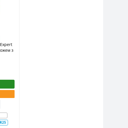
Expert
ножем з
R25