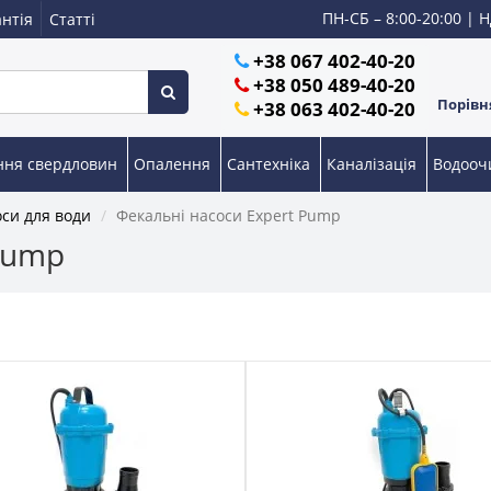
ПН-СБ – 8:00-20:00 | Н
нтія
Статті
+38 067 402-40-20
+38 050 489-40-20
Порівня
+38 063 402-40-20
ння свердловин
Опалення
Сантехніка
Каналізація
Водоо
оси для води
Фекальні насоси Expert Pump
Pump