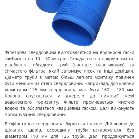
Фільтрова свердловина виготовляється на водоносні піски
глибиною на 10 - 50 метрів. Складається з накручених по
різьбленні обсадних труб (частіше пластикових) та
сітчастого фільтра, який затримує пісок та інші домішки.
Діаметр труби з метою більш легкого монтажу повинен
бути меншим за отвір свердловини. Наприклад, для колони
діаметром 125 мм свердловина має бути 160 – 180 мм.
Колона опускається у джерело до нижньої межі
водоносного горизонту. Фільтр промивається чистою
водою та обсипається кварцовим піском. Далі виконують
прокачування свердловини.
Безфільтрова свердловина буриться інакше. Дійшовши до
щільних шарів, всередину труби вставляється бур
діаметром 110 мм для 125 труби. Далі продовжується