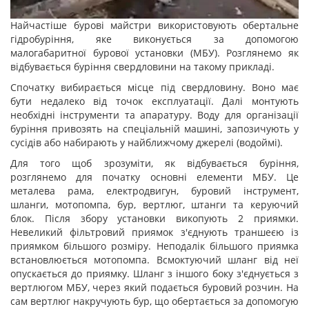
Найчастіше бурові майстри використовують обертальне
гідробуріння, яке виконується за допомогою
малогабаритної бурової установки (МБУ). Розглянемо як
відбувається буріння свердловини на такому прикладі.
Спочатку вибирається місце під свердловину. Воно має
бути недалеко від точок експлуатації. Далі монтують
необхідні інструменти та апаратуру. Воду для організації
буріння привозять на спеціальній машині, запозичують у
сусідів або набирають у найближчому джерелі (водоймі).
Для того щоб зрозуміти, як відбувається буріння,
розглянемо для початку основні елементи МБУ. Це
металева рама, електродвигун, буровий інструмент,
шланги, мотопомпа, бур, вертлюг, штанги та керуючий
блок. Після збору установки викопують 2 приямки.
Невеликий фільтровий приямок з'єднують траншеєю із
приямком більшого розміру. Неподалік більшого приямка
встановлюється мотопомпа. Всмоктуючий шланг від неї
опускається до приямку. Шланг з іншого боку з'єднується з
вертлюгом МБУ, через який подається буровий розчин. На
сам вертлюг накручують бур, що обертається за допомогую