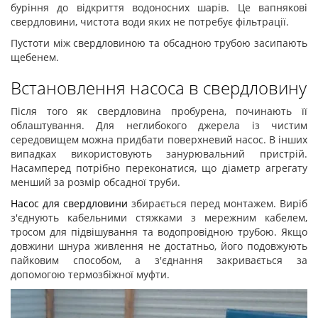
буріння до відкриття водоносних шарів. Це вапнякові
свердловини, чистота води яких не потребує фільтрації.
Пустоти між свердловиною та обсадною трубою засипають
щебенем.
Встановлення насоса в свердловину
Після того як свердловина пробурена, починають її
облаштування. Для неглибокого джерела із чистим
середовищем можна придбати поверхневий насос. В інших
випадках використовують занурювальний пристрій.
Насамперед потрібно переконатися, що діаметр агрегату
менший за розмір обсадної труби.
Насос для свердловини
збирається перед монтажем. Виріб
з'єднують кабельними стяжками з мережним кабелем,
тросом для підвішування та водопровідною трубою. Якщо
довжини шнура живлення не достатньо, його подовжують
пайковим способом, а з'єднання закривається за
допомогою термозбіжної муфти.