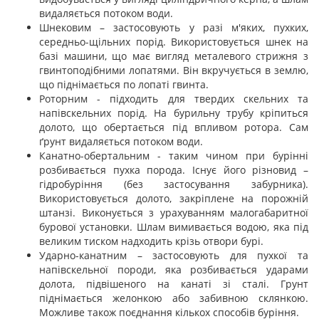
видаляється потоком води.
Шнековим – застосовують у разі м'яких, пухких,
середньо-щільних порід. Використовується шнек на
базі машини, що має вигляд металевого стрижня з
гвинтоподібними лопатями. Він вкручується в землю,
що піднімається по лопаті гвинта.
Роторним - підходить для твердих скельних та
напівскельних порід. На бурильну трубу кріпиться
долото, що обертається під впливом ротора. Сам
ґрунт видаляється потоком води.
Канатно-обертальним - таким чином при бурінні
розбивається пухка порода. Існує його різновид –
гідробуріння (без застосування забурника).
Використовується долото, закріплене на порожній
штанзі. Виконується з урахуванням малогабаритної
бурової установки. Шлам вимивається водою, яка під
великим тиском надходить крізь отвори бурі.
Ударно-канатним – застосовують для пухкої та
напівскельної породи, яка розбивається ударами
долота, підвішеного на канаті зі сталі. Грунт
піднімається желонкою або забивною склянкою.
Можливе також поєднання кількох способів буріння.