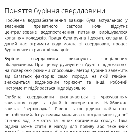
Поняття буріння свердловини
Проблема водозабезпечення завжди була актуальною у
власників приватного сектора, коли відсутнє
централізоване водопостачання питання вирішувалося
копанням колодязів. Праця була ручна і досить складна. В
даний час отримати воду можна зі свердловин, процес
буріння яких триває кілька днів.
Буріння свердловини
виконують спеціальним
обладнанням. При цьому руйнується ґрунт і піднімається
на поверхню різними способами. Метод буріння залежить
від багатьох факторів: самої породи, на якій глибині
знаходиться водоносний горизонт та інші. Робочий
інструмент підбирається індивідуально.
Глибина свердловини визначається з урахуванням
залягання води та цілей її використання. Найближче
залягає "верховодка". Рівень такої рідини найчастіше
нестабільний. Існує велика можливість потрапляння до неї
стічних вод, хімікатів та інших органічних сполук. Така
рідина може стати в нагоді для поливу або технічних