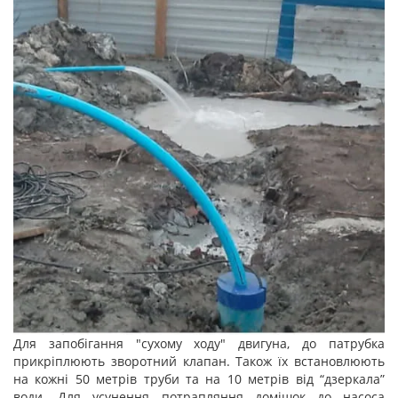
Для запобігання "сухому ходу" двигуна, до патрубка
прикріплюють зворотний клапан. Також їх встановлюють
на кожні 50 метрів труби та на 10 метрів від “дзеркала”
води. Для усунення потрапляння домішок до насоса