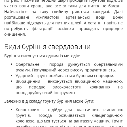
потреб. Нижче за перший шар проходять грунтові води. За
якістю вони кращі, але все ж таки для пиття не бажані.
Найчастіше на таку глибину риються колодязі. Далі
розташовані міжпластові артезіанські води. Вони
найбільше підходять для питних цілей. А останні навіть не
потребують фільтрації, оскільки проходять природне
очищення.
Види буріння свердловини
Буріння виконується одним із методів:
Обертальне - порода руйнується обертальними
рухами. Популярний через високу продуктивність.
Ударний - ґрунт розбивається буровим снарядом.
Вібраційний – виконується вібраційною машиною,
що передає високочастотні коливання на
породоруйнуючий інструмент.
Залежно від складу ґрунту буріння може бути:
Колонковим – підійде для пластичних, глинистих
ґрунтів. Порода розбивається кільцеподібною
колонкою, що монтується на вантажну машину. Грунт
видобувається у вигляді циліндричного керна, а шлам