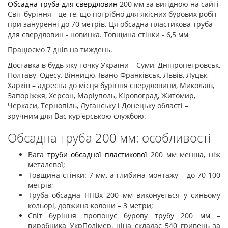
Обсадна труба для свердловин
200 мм за вигідною на сайті
Світ буріння - це те, що потрібно для якісних бурових робіт
при зануренні до 70 метрів. Ця обсадна пластикова труба
для свердловин - новинка. Товщина стінки - 6,5 мм
Працюємо 7 днів на тиждень.
Доставка в будь-яку точку України – Суми, Дніпропетровськ,
Полтаву, Одесу, Вінницю, Івано-Франківськ, Львів, Луцьк,
Харків – адресна до місця буріння свердловини, Миколаїв,
Запоріжжя, Херсон, Маріуполь, Кіровоград, Житомир,
Черкаси, Тернопіль, Луганську і Донецьку області –
зручним для Вас кур'єрською службою.
Обсадна труба 200 мм: особливості
Вага
труби обсадної пластикової
200 мм менша, ніж
металевої;
Товщина стінки: 7 мм, а глибина монтажу – до 70-100
метрів;
Труба обсадна НПВх 200 мм виконується у синьому
кольорі, довжина колони – 3 метри;
Світ буріння пропонує бурову трубу 200 мм –
виробника УкрПолімер, ціна складає 540 гривень за