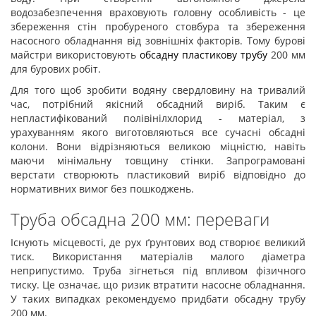
водозабезпечення враховують головну особливість - це
збереження стін пробуреного стовбура та збереження
насосного обладнання від зовнішніх факторів. Тому бурові
майстри використовують
обсадну пластикову трубу
200 мм
для бурових робіт.
Для того щоб зробити водяну свердловину на тривалий
час, потрібний якісний обсадний виріб. Таким є
непластифікований полівінілхлорид - матеріал, з
урахуванням якого виготовляються все сучасні обсадні
колони. Вони відрізняються великою міцністю, навіть
маючи мінімальну товщину стінки. Запрограмовані
верстати створюють пластиковий виріб відповідно до
нормативних вимог без пошкоджень.
Труба обсадна 200 мм: переваги
Існують місцевості, де рух ґрунтових вод створює великий
тиск. Використання матеріалів малого діаметра
неприпустимо. Труба зігнеться під впливом фізичного
тиску. Це означає, що ризик втратити насосне обладнання.
У таких випадках рекомендуємо придбати обсадну трубу
200 мм.