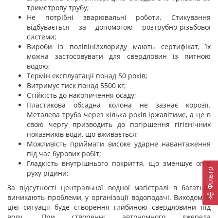
триметрову трубу;
Не потрібні зварювальні роботи. Стикування
відбувається за допомогою розтрубно-різьбової
системи;
Вироби із полівінілхлориду мають сертифікат, їх
можна застосовувати для свердловин із питною
водою;
Термін експлуатації понад 50 років;
Витримує тиск понад 5500 кг;
Стійкість до накопичення осаду;
Пластикова обсадна колона не зазнає корозії.
Металева труба через кілька років іржавітиме, а це в
свою чергу призводить до погіршення гігієнічних
показників води, що вживається;
Можливість приймати високе ударне навантаження
під час бурових робіт;
Гладкість внутрішнього покриття, що зменшує опір
Фiльтр
руху рідини;
За відсутності центральної водної магістралі в багатьох
виникають проблеми, у організації водоподачі. Виходом із
цієї ситуації буде створення глибиною свердловини під
воду. При створенні автономного джерела