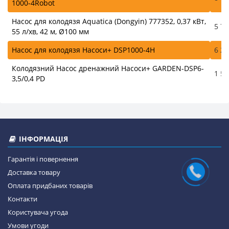
1000-4Robot
Насос для колодязя Aquatica (Dongyin) 777352, 0,37 кВт,
5 75
55 л/хв, 42 м, Ø100 мм
Насос для колодязя Насоси+ DSP1000-4H
6 20
Колодязний Насос дренажний Насоси+ GARDEN-DSP6-
1 55
3,5/0,4 PD
ІНФОРМАЦІЯ
Гарантія і повернення
Доставка товару
Оплата придбаних товарів
Контакти
Користувача угода
Умови угоди