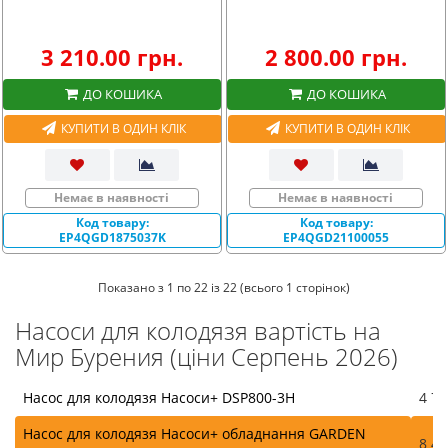
3 210.00 грн.
2 800.00 грн.
ДО КОШИКА
ДО КОШИКА
КУПИТИ В ОДИН КЛІК
КУПИТИ В ОДИН КЛІК
Немає в наявності
Немає в наявності
Код товару:
Код товару:
EP4QGD1875037K
EP4QGD21100055
Показано з 1 по 22 із 22 (всього 1 сторінок)
Насоси для колодязя вартість на
Мир Бурения (ціни Серпень 2026)
Насос для колодязя Насоси+ DSP800-3H
4 77
Насос для колодязя Насоси+ обладнання GARDEN
8 49