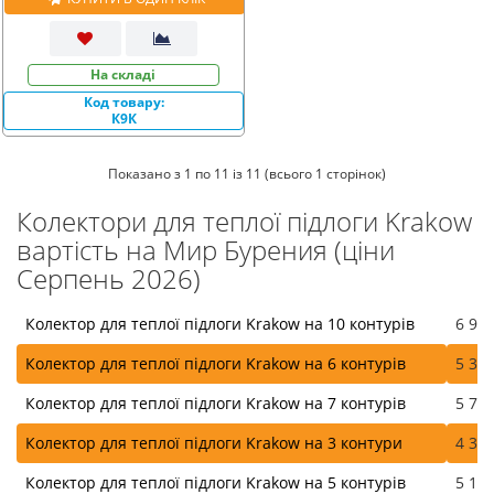
На складі
Код товару:
К9К
Показано з 1 по 11 із 11 (всього 1 сторінок)
Колектори для теплої підлоги Krakow
вартість на Мир Бурения (ціни
Серпень 2026)
Колектор для теплої підлоги Krakow на 10 контурів
6 950
Колектор для теплої підлоги Krakow на 6 контурів
5 300
Колектор для теплої підлоги Krakow на 7 контурів
5 750
Колектор для теплої підлоги Krakow на 3 контури
4 300
Колектор для теплої підлоги Krakow на 5 контурів
5 100