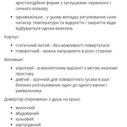
хрестоподібної форми з заглушками червоного і
синього кольору
одноважільне - у цьому випадку регулювання сили
натиску, температури та відкриття / закриття води
відбувається одним важелем.
Корпус:
статичний литий - без можливості повертатися
поворотний - можна направляти в різні сторони
Виливши:
короткий - в монолітному варіанті з метою економії
простору
довгий - зручний для поворотного гусака в разі
близько розташованих один до одного ванни і
умивальника.
Дивертор (перемикач з душа на кран):
виносний
вбудований
кульовий
картріджний