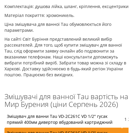
Комплектація: душова лійка, шланг, кріплення, ексцентрики
Матеріал покриття: хромоникель.
Ціна змішувача для ванної Tau обумовлюється його
параметрами.
На сайті Світ Буріння представлений великий вибір
рассекателей. Для того, щоб купити змішувач для ванної
Tau, слід оформити заявку онлайн або подзвонити за
вказаними телефонам. Наші консультанти допоможуть
вибрати потрібний виріб. Забрати товар можна зі складу в
Харкові. Доставку здійснюємо в будь-який регіон України
поштою. Працюємо без вихідних.
Змішувачі для ванної Tau вартість на
Мир Бурения (ціни Серпень 2026)
Змішувач для ванни Tau VD-2C261C VD 1/2" гусак
1 29
прямий 400мм дивертор вбудований картриджний
Змішувач для ванни Tau VD-5C261C VD 1/2" гусак