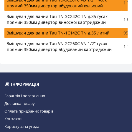
1 78
прямий 350мм дивертор вбудований кульовий
Змішувач для ванни Tau TN-3C242C TN д.35 гусак
1 06
прямий 350мм дивертор виносної картриджний
Змішувач для ванни Tau TN-1C142C TN д.35 литий
954.
Змішувач для ванни Tau VN-2C260C VN 1/2" гусак
1 13
прямий 350мм дивертор вбудований картриджний
ІНФОРМАЦІЯ
Гарантія і повернення
Доставка товару
Оплата придбаних товарів
Контакти
Користувача угода