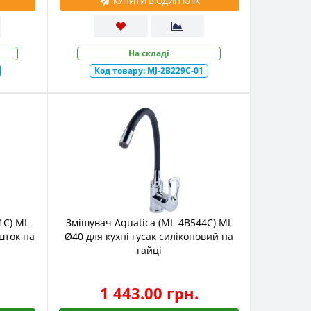
КУПИТИ В ОДИН КЛІК
На складі
Код товару:
MJ-2B229C-01
1C) ML
Змішувач Aquatica (ML-4B544C) ML
 шток на
Ø40 для кухні гусак силіконовий на
гайці
1 443.00 грн.