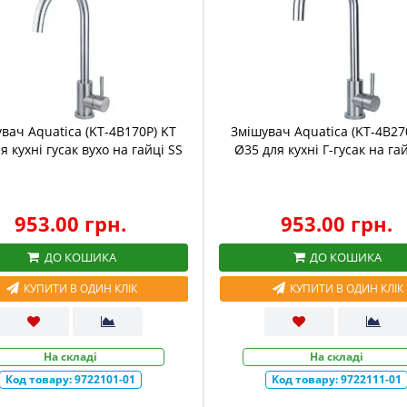
вач Aquatica (KT-4B170P) KT
Змішувач Aquatica (KT-4B27
я кухні гусак вухо на гайці SS
Ø35 для кухні Г-гусак на га
953.00 грн.
953.00 грн.
ДО КОШИКА
ДО КОШИКА
КУПИТИ В ОДИН КЛІК
КУПИТИ В ОДИН КЛІК
На складі
На складі
Код товару:
9722101-01
Код товару:
9722111-01