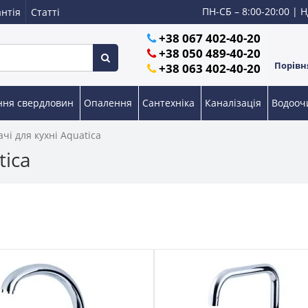
ПН-СБ – 8:00-20:00 | Н
нтія
Статті
+38 067 402-40-20
+38 050 489-40-20
Порівня
+38 063 402-40-20
ння свердловин
Опалення
Сантехніка
Каналізація
Водоо
чі для кухні Aquatica
tica