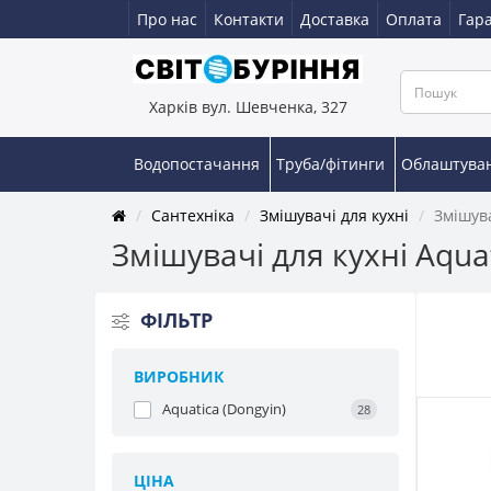
Про нас
Контакти
Доставка
Оплата
Гара
Харків вул. Шевченка, 327
Водопостачання
Труба/фітинги
Облаштува
Сантехніка
Змішувачі для кухні
Змішува
Змішувачі для кухні Aqua
ФIЛЬТР
ВИРОБНИК
Aquatica (Dongyin)
28
ЦІНА