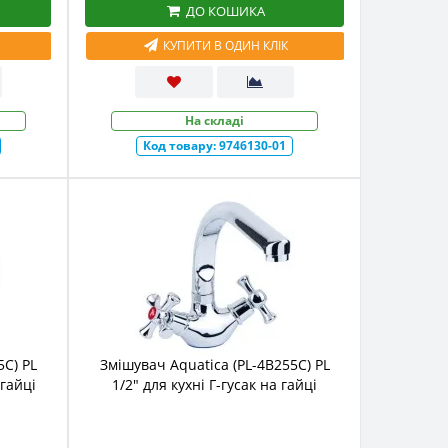
ДО КОШИКА
КУПИТИ В ОДИН КЛІК
На складі
Код товару:
9746130-01
5C) PL
Змішувач Aquatica (PL-4B255C) PL
 гайці
1/2" для кухні Г-гусак на гайці