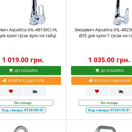
вач Aquatica (HL-4B130C) HL
Змішувач Aquatica (HL-4B23
ля кухні гусак вухо на гайці
Ø35 для кухні Г-гусак на г
1 019.00 грн.
1 035.00 грн.
ДО КОШИКА
ДО КОШИКА
КУПИТИ В ОДИН КЛІК
КУПИТИ В ОДИН КЛІК
На складі
На складі
Код товару:
9734100-01
Код товару:
9734110-01