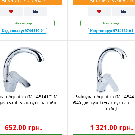
КУПИТИ В ОДИН КЛІК
КУПИТИ В ОДИН КЛІК
На складі
На складі
Код товару:
9744110-01
Код товару:
9744120-01
вач Aquatica (ML-4B141C) ML
Змішувач Aquatica (ML-4B44
ля кухні гусак вухо на гайці
Ø40 для кухні гусак вухо лат.
гайці
652.00 грн.
1 321.00 грн.