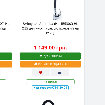
0C) HL
Змішувач Aquatica (HL-4B530C) HL
айці
Ø35 для кухні гусак силіконовий на
гайці
1 149.00 грн.
ДО КОШИКА
КУПИТИ В ОДИН КЛІК
На складі
Код товару:
9734120-01