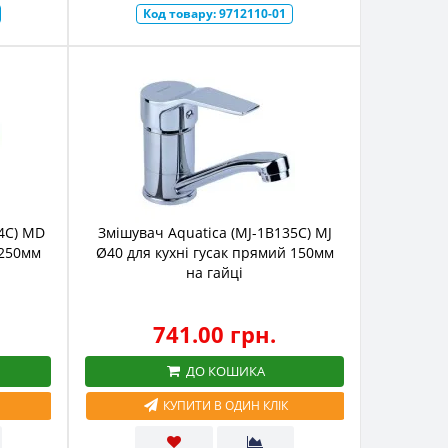
Код товару:
9712110-01
4C) MD
Змішувач Aquatica (MJ-1B135C) MJ
 250мм
Ø40 для кухні гусак прямий 150мм
на гайці
741.00 грн.
ДО КОШИКА
КУПИТИ В ОДИН КЛІК