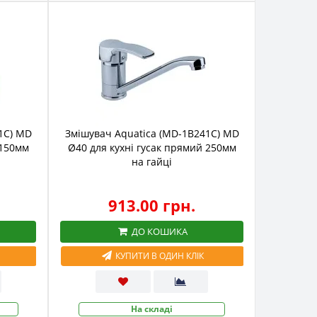
1C) MD
Змішувач Aquatica (MD-1B241C) MD
 150мм
Ø40 для кухні гусак прямий 250мм
на гайці
913.00 грн.
ДО КОШИКА
КУПИТИ В ОДИН КЛІК
На складі