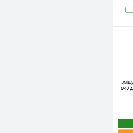
Змішу
Ø40 д