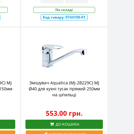
На складі
Код товару:
9744100-01
9C) MJ
Змішувач Aquatica (MJ-2B229C) MJ
 150мм
Ø40 для кухні гусак прямий 250мм
на шпильці
553.00 грн.
ДО КОШИКА