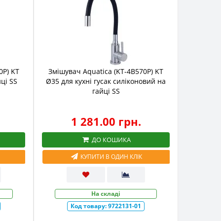
0P) KT
Змішувач Aquatica (KT-4B570P) KT
йці SS
Ø35 для кухні гусак силіконовий на
гайці SS
1 281.00 грн.
ДО КОШИКА
КУПИТИ В ОДИН КЛІК
На складі
Код товару:
9722131-01