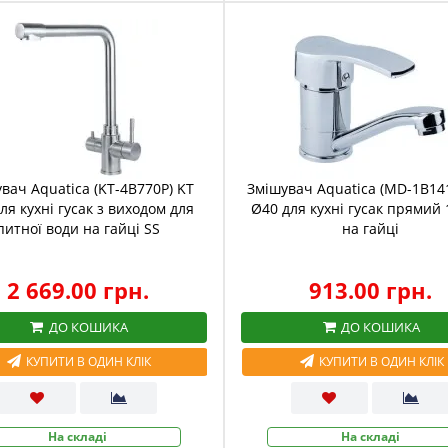
вач Aquatica (KT-4B770P) KT
Змішувач Aquatica (MD-1B14
ля кухні гусак з виходом для
Ø40 для кухні гусак прямий
питної води на гайці SS
на гайці
2 669.00 грн.
913.00 грн.
ДО КОШИКА
ДО КОШИКА
КУПИТИ В ОДИН КЛІК
КУПИТИ В ОДИН КЛІК
На складі
На складі