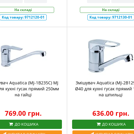
На складі
На складі
Код товару:
9712120-01
Код товару:
9712130-01
вач Aquatica (MJ-1B235C) MJ
Змішувач Aquatica (MJ-2B12
ля кухні гусак прямий 250мм
Ø40 для кухні гусак прямий
на гайці
на шпильці
769.00 грн.
636.00 грн.
ДО КОШИКА
ДО КОШИКА