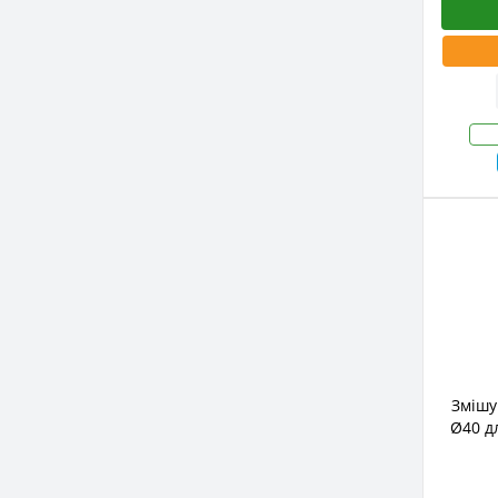
Змішу
Ø40 д