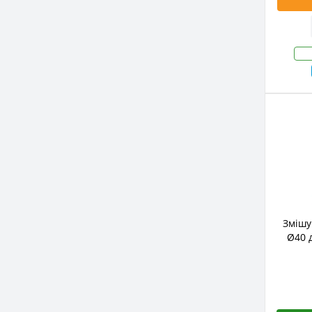
Змішу
Ø40 д