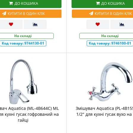
ДО КОШИКА
ДО КОШИКА
КУПИТИ В ОДИН КЛІК
КУПИТИ В ОДИН КЛІК
На складі
На складі
Код товару:
9744130-01
Код товару:
9746100-01
вач Aquatica (ML-4B644C) ML
Змішувач Aquatica (PL-4B15
ля кухні гусак гофрований на
1/2" для кухні гусак вухо на
гайці