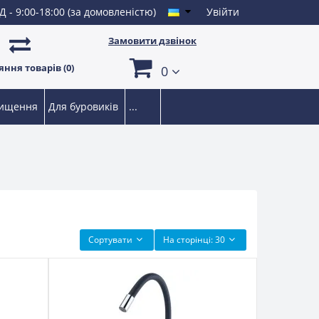
Д - 9:00-18:00 (за домовленістю)
Увійти
Замовити дзвінок
ння товарів (0)
0
чищення
Для буровиків
...
Сортувати
На сторінці:
30