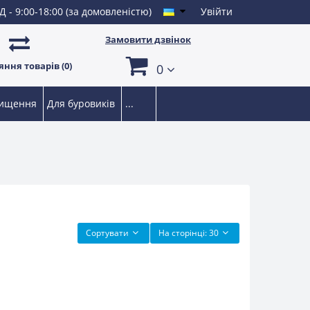
Д - 9:00-18:00 (за домовленістю)
Увійти
Замовити дзвінок
ння товарів (0)
0
чищення
Для буровиків
...
Сортувати
На сторінці:
30