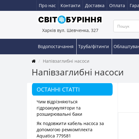
Про нас
Контакти
Доставка
Оплата
Гара
Харків вул. Шевченка, 327
Водопостачання
Труба/фітинги
Облаштува
Напівзаглибні насоси
Напівзаглибні насоси
ОСТАННІ СТАТТІ
Чим відрізняються
гідроакумулятори та
розширювальні баки
Як подовжити кабель насоса за
допомогою ремкомплекта
Aquatica 779581