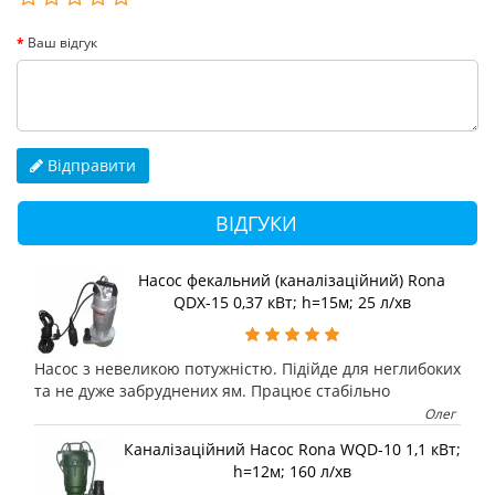
Ваш відгук
Відправити
ВІДГУКИ
Насос фекальний (каналізаційний) Rona
QDX-15 0,37 кВт; h=15м; 25 л/хв
Насос з невеликою потужністю. Підійде для неглибоких
та не дуже забруднених ям. Працює стабільно
Олег
Каналізаційний Насос Rona WQD-10 1,1 кВт;
h=12м; 160 л/хв