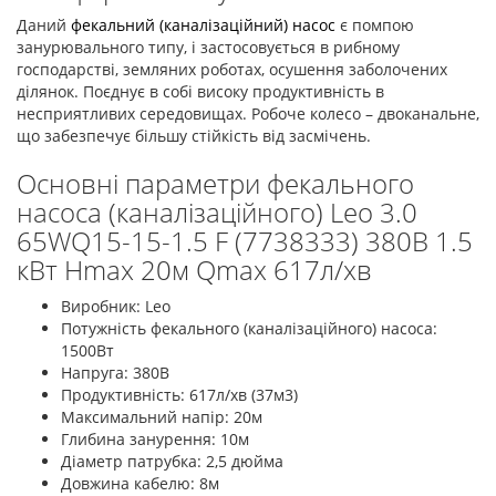
Даний
фекальний (каналізаційний) насос
є помпою
занурювального типу, і застосовується в рибному
господарстві, земляних роботах, осушення заболочених
ділянок. Поєднує в собі високу продуктивність в
несприятливих середовищах. Робоче колесо – двоканальне,
що забезпечує більшу стійкість від засмічень.
Основні параметри фекального
насоса (каналізаційного) Leo 3.0
65WQ15-15-1.5 F (7738333) 380В 1.5
кВт Hmax 20м Qmax 617л/хв
Виробник: Leo
Потужність фекального (каналізаційного) насоса:
1500Вт
Напруга: 380В
Продуктивність: 617л/хв (37м3)
Максимальний напір: 20м
Глибина занурення: 10м
Діаметр патрубка: 2,5 дюйма
Довжина кабелю: 8м