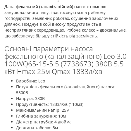
Дана
фекальний (каналізаційний) насос
є помпою
занурювального типу, і застосовується в рибному
господарстві, земляних роботах, осушення заболочених
ділянок. Поєднує в собі високу продуктивність в
несприятливих середовищах. Робоче колесо – двоканальне,
що забезпечує більшу стійкість від засмічень.
Основні параметри насоса
фекального (каналізаційного) Leo 3.0
100WQ65-15-5.5 (7738673) 380В 5.5
кВт Hmax 25м Qmax 1833л/хв
Виробник: Leo
Потужність фекального (каналізаційного) насоса:
5500Вт
Напруга: 380В
Продуктивність: 1833л/хв (110м3)
Максимальний напір: 25м
Глибина занурення: 10м
Діаметр патрубка: 4 дюйма
Довжина кабелю: 8м