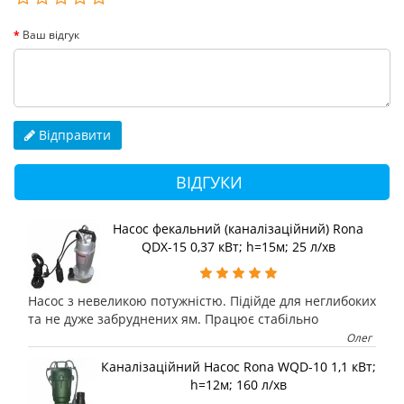
Ваш відгук
Відправити
ВІДГУКИ
Насос фекальний (каналізаційний) Rona
QDX-15 0,37 кВт; h=15м; 25 л/хв
Насос з невеликою потужністю. Підійде для неглибоких
та не дуже забруднених ям. Працює стабільно
Олег
Каналізаційний Насос Rona WQD-10 1,1 кВт;
h=12м; 160 л/хв