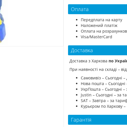
Оплата
Передплата на карту
Наложений платіж
Оплата на розрахунков
Visa/MasterCard
Доставка
Доставка з Харкова
по Украї
При наявності на складі – в
Самовивіз – Сьогодні – 
Нова пошта – Сьогодні
УкрПошта – Сьогодні –
Justin – Сьогодні – за
SAT – Завтра – за тар
Курьєром по Харкову –
Гарантія