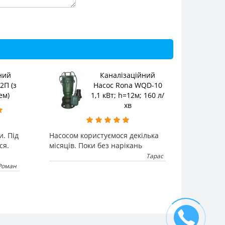
ний
Каналізаційний
2П (з
Насос Rona WQD-10
ем)
1,1 кВт; h=12м; 160 л/
хв
и. Під
Насосом користуємося декілька
ся.
місяців. Поки без нарікань
Тарас
Роман