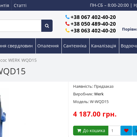
ПН-СБ – 8:00-20:00 | Н
нтія
Статті
+38 067 402-40-20
+38 050 489-40-20
Порівня
+38 063 402-40-20
ння свердловин
Опалення
Сантехніка
Каналізація
Водоо
асос WERK WQD15
 WQD15
Наявність: Предзаказ
Виробник:
Werk
Модель: W-WQD15
4 187.00 грн.
До кошика