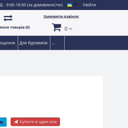
Д - 9:00-18:00 (за домовленістю)
Увійти
Замовити дзвінок
ння товарів (0)
0
чищення
Для буровиків
...
Купити в один клік