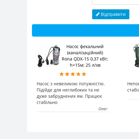
Відправити
Насос фекальний
(каналізаційний)
Rona QDX-15 0,37 кВт;
h=15м; 25 л/хв
Насос з невеликою потужністю.
Непог
Підійде для неглибоких та не
стабі
дуже забруднених ям. Працює
стабільно
Олег