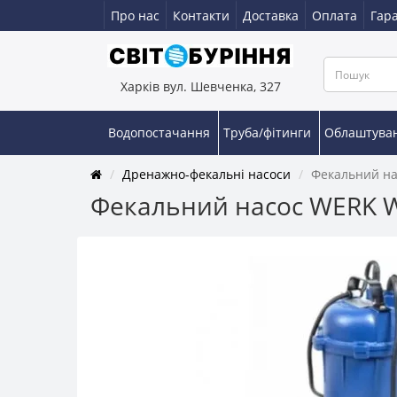
Про нас
Контакти
Доставка
Оплата
Гара
Харків вул. Шевченка, 327
Водопостачання
Труба/фітинги
Облаштува
Дренажно-фекальні насоси
Фекальний н
Фекальний насос WERK