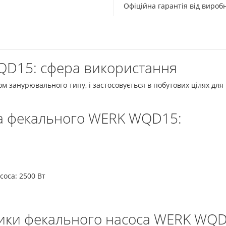
Офіційна гарантія від виро
QD15: сфера використання
м занурювального типу, і застосовується в побутових цілях для
а фекального WERK WQD15:
соса: 2500 Вт
сики фекального насоса WERK WQD