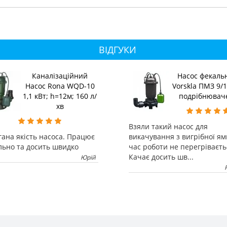
ВІДГУКИ
Каналізаційний
Насос фекаль
Насос Rona WQD-10
Vorskla ПМЗ 9/1
1,1 кВт; h=12м; 160 л/
подрібнювач
хв
Взяли такий насос для
ана якість насоса. Працює
викачування з вигрібної ям
льно та досить швидко
час роботи не перегріваєть
Качає досить шв...
Юрій