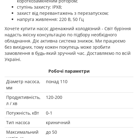
короткозамкненим ротором;
ступінь захисту: IPX8;
захист від перевантажень з перезапуском;
напруга живлення: 220 В, 50 Гц
Хочете купити насос дренажний колодязний - Світ буріння
надасть якісну консультацію по підбору необхідного
обладнання. Діє активна система знижок. Ми працюємо
без вихідних, тому кожен покупець може зробити
замовлення в будь-який зручний час. Доставляємо по всій
Україні.
Робочі параметри
Діаметр насоса,
понад 110
мм
Продуктивність,
120-200
л / хв
Потужність, кВт
0-1
Тип насоса
криничний
Максимальний
до 50