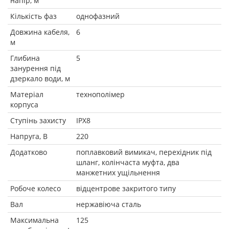
напір, м
Кількість фаз
однофазний
Довжина кабеля,
6
м
Глибина
5
занурення під
дзеркало води, м
Матеріал
технополімер
корпуса
Ступінь захисту
IPX8
Напруга, В
220
Додатково
поплавковий вимикач, перехідник під
шланг, колінчаста муфта, два
манжетних ущільнення
Робоче колесо
відцентрове закритого типу
Вал
нержавіюча сталь
Максимальна
125