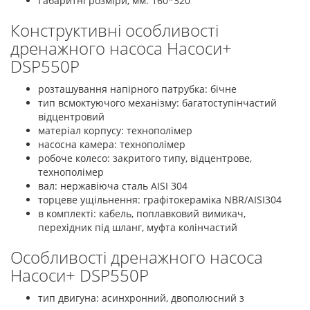
Габаритні розміри, мм: 160*320
Конструктивні особливості
дренажного насоса Насоси+
DSP550P
розташування напірного патрубка: бічне
тип всмоктуючого механізму: багатоступінчастий
відцентровий
матеріал корпусу: технополімер
насосна камера: технополімер
робоче колесо: закритого типу, відцентрове,
технополімер
вал: нержавіюча сталь AISI 304
торцеве ущільнення: графітокераміка NBR/AISI304
в комплекті: кабель, поплавковий вимикач,
перехідник під шланг, муфта колінчастий
Особливості дренажного насоса
Насоси+ DSP550P
тип двигуна: асинхронний, двополюсний з