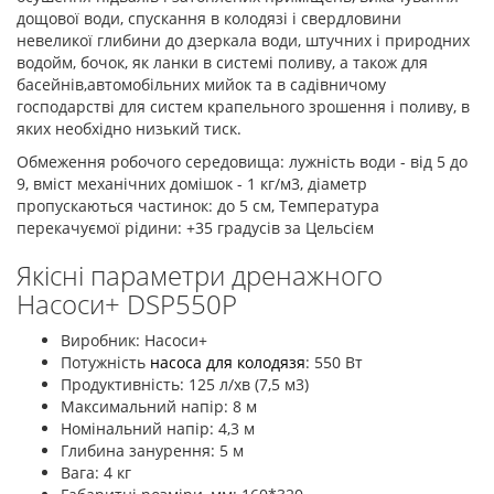
дощової води, спускання в колодязі і свердловини
невеликої глибини до дзеркала води, штучних і природних
водойм, бочок, як ланки в системі поливу, а також для
басейнів,автомобільних мийок та в садівничому
господарстві для систем крапельного зрошення і поливу, в
яких необхідно низький тиск.
Обмеження робочого середовища: лужність води - від 5 до
9, вміст механічних домішок - 1 кг/м3, діаметр
пропускаються частинок: до 5 см, Температура
перекачуємої рідини: +35 градусів за Цельсієм
Якісні параметри дренажного
Насоси+ DSP550P
Виробник: Насоси+
Потужність
насоса для колодязя
: 550 Вт
Продуктивність: 125 л/хв (7,5 м3)
Максимальний напір: 8 м
Номінальний напір: 4,3 м
Глибина занурення: 5 м
Вага: 4 кг