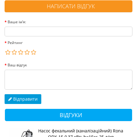
НАПИСАТИ ВІДГУК
Ваше ім’я:
Рейтинг
Ваш відгук
Відправити
ВІДГУКИ
Насос фекальний (каналізаційний) Rona
QDX-15 0,37 кВт; h=15м; 25 л/хв