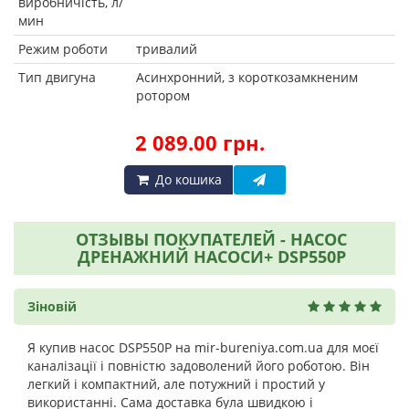
виробничість, л/
мин
Режим роботи
тривалий
Тип двигуна
Асинхронний, з короткозамкненим
ротором
2 089.00 грн.
До кошика
ОТЗЫВЫ ПОКУПАТЕЛЕЙ - НАСОС
ДРЕНАЖНИЙ НАСОСИ+ DSP550P
Зіновій
Я купив насос DSP550P на mir-bureniya.com.ua для моєї
каналізації і повністю задоволений його роботою. Він
легкий і компактний, але потужний і простий у
використанні. Сама доставка була швидкою і