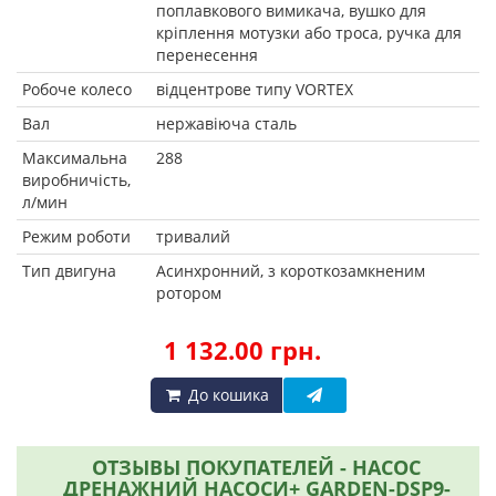
поплавкового вимикача, вушко для
кріплення мотузки або троса, ручка для
перенесення
Робоче колесо
відцентрове типу VORTEX
Вал
нержавіюча сталь
Максимальна
288
виробничість,
л/мин
Режим роботи
тривалий
Тип двигуна
Асинхронний, з короткозамкненим
ротором
1 132.00 грн.
До кошика
ОТЗЫВЫ ПОКУПАТЕЛЕЙ - НАСОС
ДРЕНАЖНИЙ НАСОСИ+ GARDEN-DSP9-