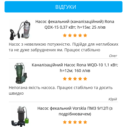
ВІДГУКИ
Насос фекальний (каналізаційний) Rona
QDX-15 0,37 кВт; h=15м; 25 л/хв
Насос з невеликою потужністю. Підійде для неглибоких
та не дуже забруднених ям. Працює стабільно
Олег
Каналізаційний Насос Rona WQD-10 1,1 кВт;
h=12м; 160 л/хв
Непогана якість насоса. Працює стабільно та досить
швидко
Юрій
Насос фекальний Vorskla ПМЗ 9/12П (з
подрібнювачем)