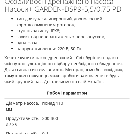
Особливості дренажного насоса
Насоси+ GARDEN-DSP9-5,5/0,75 PD
тип двигуна: асинхронний, двополюсний з
короткозамкненим ротором;
ступінь захисту: IPX8;
захист від перевантажень з перезапуском;
одна фаза
напруга живлення: 220 В, 50 Гц
Хочете купити насос дренажний - Світ буріння надасть
якісну консультацію по підбору необхідного обладнання.
Діє активна система знижок. Ми працюємо без вихідних,
тому кожен покупець може зробити замовлення в будь-
який зручний час. Доставляємо по всій Україні.
Робочі параметри
Діаметр насоса,
понад 110
мм
Продуктивність,
200-300
л / хв
Потужність, кВт
0-1