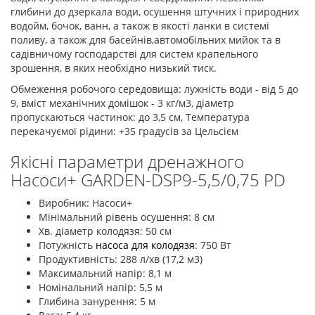
глибини до дзеркала води, осушення штучних і природних
водойм, бочок, ванн, а також в якості ланки в системі
поливу, а також для басейнів,автомобільних мийок та в
садівничому господарстві для систем крапельного
зрошення, в яких необхідно низький тиск.
Обмеження робочого середовища: лужність води - від 5 до
9, вміст механічних домішок - 3 кг/м3, діаметр
пропускаються частинок: до 3,5 см, Температура
перекачуємої рідини: +35 градусів за Цельсієм
Якісні параметри дренажного
Насоси+ GARDEN-DSP9-5,5/0,75 PD
Виробник: Насоси+
Мінімальний рівень осушення: 8 см
Хв. діаметр колодязя: 50 см
Потужність
насоса для колодязя
: 750 Вт
Продуктивність: 288 л/хв (17,2 м3)
Максимальний напір: 8,1 м
Номінальний напір: 5,5 м
Глибина занурення: 5 м