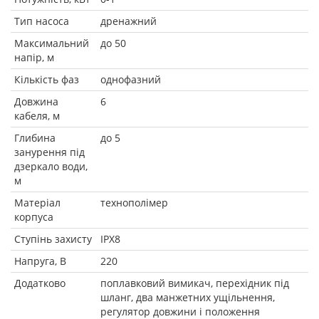
Тип насоса
дренажний
Максимальний
до 50
напір, м
Кількість фаз
однофазний
Довжина
6
кабеля, м
Глибина
до 5
занурення під
дзеркало води,
м
Матеріал
технополімер
корпуса
Ступінь захисту
IPX8
Напруга, В
220
Додатково
поплавковий вимикач, перехідник під
шланг, два манжетних ущільнення,
регулятор довжини і положення