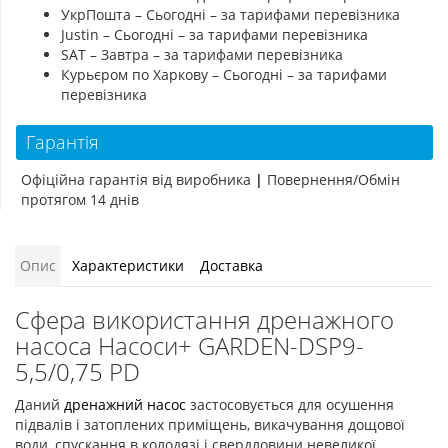
УкрПошта – Сьогодні – за тарифами перевізника
Justin – Сьогодні – за тарифами перевізника
SAT – Завтра – за тарифами перевізника
Курьєром по Харкову – Сьогодні – за тарифами
перевізника
Гарантія
Офіційна гарантія від виробника
|
Повернення/Обмін
протягом 14 днів
Опис
Характеристики
Доставка
Сфера використання дренажного
насоса Насоси+ GARDEN-DSP9-
5,5/0,75 PD
Даний
дренажний насос
застосовується для осушення
підвалів і затоплених приміщень, викачування дощової
води, спускання в колодязі і свердловини невеликої