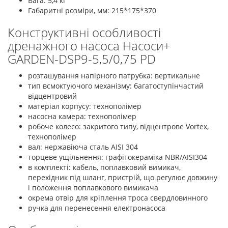
Вага: 5,4 кг
Габаритні розміри, мм: 215*175*370
Конструктивні особливості
дренажного насоса Насоси+
GARDEN-DSP9-5,5/0,75 PD
розташування напірного патрубка: вертикальне
тип всмоктуючого механізму: багатоступінчастий
відцентровий
матеріал корпусу: технополімер
насосна камера: технополімер
робоче колесо: закритого типу, відцентрове Vortex,
технополімер
вал: нержавіюча сталь AISI 304
торцеве ущільнення: графітокераміка NBR/AISI304
в комплекті: кабель, поплавковий вимикач,
перехідник під шланг, пристрій, що регулює довжину
і положення поплавкового вимикача
окрема отвір для кріплення троса свердловинного
ручка для перенесення електронасоса