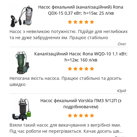
Насос фекальний (каналізаційний) Rona
QDX-15 0,37 кВт; h=15м; 25 л/хв
Насос з невеликою потужністю. Підійде для неглибоких
та не дуже забруднених ям. Працює стабільно
Олег
Каналізаційний Насос Rona WQD-10 1,1 кВт;
h=12м; 160 л/хв
Непогана якість насоса. Працює стабільно та досить
швидко
Юрій
Насос фекальний Vorskla ПМЗ 9/12П (з
подрібнювачем)
Взяли такий насос для викачування з вигрібної ями.
Під час роботи не перегрівається. Качає досить шв...