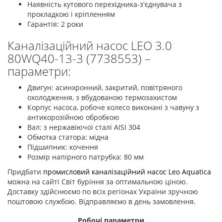
Наявність кутового перехідника-з'єднувача з
прокладкою і кріпленням
Гарантія: 2 роки
Каналізаційний насос LEO 3.0
80WQ40-13-3 (7738553) –
параметри:
Двигун: асинхронний, закритий, повітряного
охолодження, з вбудованою термозахистом
Корпус насоса, робоче колесо виконані з чавуну з
антикорозійною обробкою
Вал: з нержавіючої сталі AISI 304
Обмотка статора: мідна
Підшипник: кочення
Розмір напірного патрубка: 80 мм
Придбати
промисловий каналізаційний насос Leo Aquatica
можна на сайті Світ буріння за оптимальною ціною.
Доставку здійснюємо по всіх регіонах України зручною
поштовою службою. Відправляємо в день замовлення.
Робочі параметри