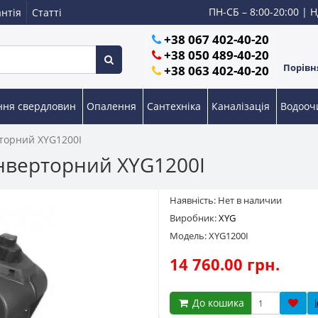
ПН-СБ – 8:00-20:00 | Н
нтія
Статті
+38 067 402-40-20
+38 050 489-40-20
Порівня
+38 063 402-40-20
ння свердловин
Опалення
Сантехніка
Каналізація
Водоо
торний XYG1200I
нверторний XYG1200I
Наявність: Нет в наличии
Виробник:
XYG
Модель: XYG1200I
14 760.00 грн.
До кошика