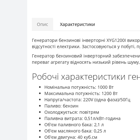
Опис
Характеристики
Генератори бензинові інверторні XYG1200I викор
відсутності електрики. Застосовуються у побуті, 
Генератор бензиновий інверторний забезпечений
переваг агрегату відносять низький рівень шуму,
Робочі характеристики ге
Номінальна потужність: 1000 Вт
Максимальна потужність: 1200 Вт
Напруга/частота: 220V (одна фаза)/50Гц
Паливо: бензин
Охолоджується: повітрям
Паливна витрата: 0,51л/кВт-година
Об'єм паливного бака: 2,1 л
Об'єм масляного бака: 0,25 л
Об'єм двигуна: 40 куб.см