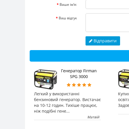
Ваше ім’я:
Ваш відгук
Відправити
Генератор Firman
SPG 3000
Легкий у використанні
Купи
бензиновий генератор. Вистачає
освіт
на 10-12 годин. Тихіше працює,
Задов
ніж подібні гене...
Матвій