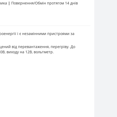
бника
|
Повернення/Обмін протягом 14 днів
роенергії і є незамінними пристроями за
ений від перевантаження, перегріву. До
0В, виходу на 12В, вольтметр.