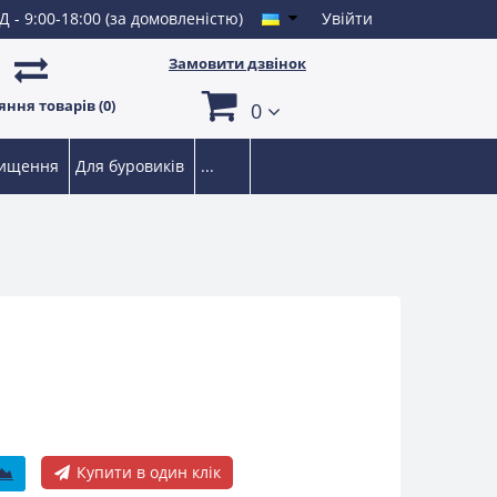
Д - 9:00-18:00 (за домовленістю)
Увійти
Замовити дзвінок
ння товарів (0)
0
чищення
Для буровиків
...
Купити в один клік