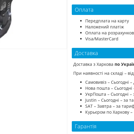
Оплата
Передплата на карту
Наложений платіж
Оплата на розрахунков
Visa/MasterCard
Доставка
Доставка з Харкова
по Украї
При наявності на складі – в
Самовивіз – Сьогодні – 
Нова пошта – Сьогодні
УкрПошта – Сьогодні –
Justin – Сьогодні – за
SAT – Завтра – за тар
Курьєром по Харкову –
Гарантія