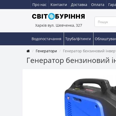
Про нас
Контакти
Доставка
Оплата
Гара
Харків вул. Шевченка, 327
Водопостачання
Труба/фітинги
Облаштува
Генератори
Генератор бензиновий інвер
Генератор бензиновий і