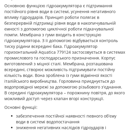
Основною функцією гідроакумулятора є підтримання
постійного рівня води в системі, усунення негативного
впливу гідроударів. Принцип роботи полягає в
безперервній підтримці рівня води в накопичувальній
ємності з допомогою циклічної роботи підкачувальної
помпи. Мембрана з гуми входить в конструкцію
гідроакумулятора. З її допомогою відбувається контроль
тиску рідини всередині бака. Гідроакумулятор
горизонтальний Aquatica 779124 застосовується в системах
промислового та господарського призначення. Корпус
виготовлений з міцної сталі. Мембрана, розташована
всередині, створює можливість підтримувати постійну
кількість води. Вона зроблена із гуми відмінної якості
італійського виробництва. Горловина приєднується до
водопровідної мережі за допомогою різьбового з'єднання.
В середині гідроакумулятора – порожнину повітря, до якого
можливий доступ через клапан вгорі конструкції.
Основні функції:
забезпечення постійної наявності певного об'єму
води в системі водопостачання
зниження негативних наслідків гідроударів і