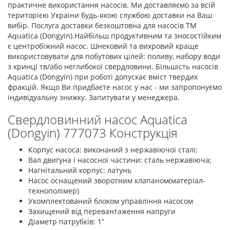
практичне використання насосів. Ми доставляємо за всій
територією України будь-якою службою доставки на Ваш
вибір. Послуга доставки безкоштовна для насосів ТМ
Aquatica (Dongyin).Найбільш продуктивним та зносостійким
є центробіжний насос. Шнековий та вихровий краще
використовувати для побутових цілей: поливу, набору води
з кринці тв/або неглибокої свердловини. Більшість насосів
Aquatica (Dongyin) при роботі допускає вміст твердих
фракцій. Якщо Ви придбаєте насос у нас - ми запропонуємо
індивідуальну знижку. Запитувати у менеджера.
Свердловинний насос Aquatica
(Dongyin) 777073 Конструкція
Корпус насоса: виконаний з нержавіючої сталі;
Вал двигуна і насосної частини: сталь нержавіюча;
Нагнітальний корпус: латунь
Насос оснащений зворотним клапаном(матеріал-
технополімер)
Укомплектований блоком управління насосом
Захищений від перевантаження напруги
Діаметр патрубків: 1”