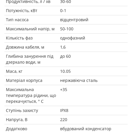
Продуктивність, л / хв
30-60
Потужність, кВт
0-1
Тип насоса
відцентровий
Максимальний напір, м
50-100
Кількість фаз
однофазний
Довжина кабеля, м
1,6
Глибина занурення під
до 60
дзеркало води, м
Маса, кг
10.05
Матеріал корпуса
нержавіюча сталь
Максимальна
+35
температура рідини, що
перекачується, ° C
Ступінь захисту
IPX8
Напруга, В
220
Додатково
вбудований конденсатор