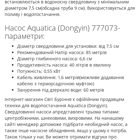
встановлюється в водоносну свердловину з мінімальним
діаметром 7,5 см(обсадна труба 9 см). Використовується для
поливу і водопостачання.
Насос Aquatica (Dongyin) 777073-
параметри:
Діаметр свердловини для установки: від 7,5 см
Рекомендований Напір насоса: 85 метрів
Діаметр глибинного насоса: 6,6 см
Продуктивність насоса: 40 літрів в хвилину
Потужність: 0,55 кВт
Кабель живлення: 1,6 метрів(можливе додавання
кабелю з термоусадочною муфтою)
Занурення під дзеркало води: 60 метрів
Інтернет-магазин Світ Буріння є офійійним продавцем
техніки для водопостачання Aquatica (Dongyin).
Свердловинні насоси апредставлені трьома типами:
центробіжними, шнековими, вихровими. На нанашому
сайті менеджер допоможе підібрати необхідний насос, а
также інше насосне обладнвння, якщо у цьому є потрба.
Також тільки у нас Ви можете отримати відгуки про