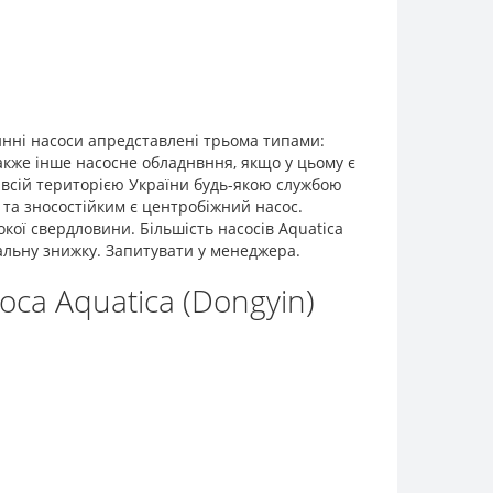
инні насоси апредставлені трьома типами:
кже інше насосне обладнвння, якщо у цьому є
 всій територією України будь-якою службою
 та зносостійким є центробіжний насос.
кої свердловини. Більшість насосів Aquatica
уальну знижку. Запитувати у менеджера.
са Aquatica (Dongyin)