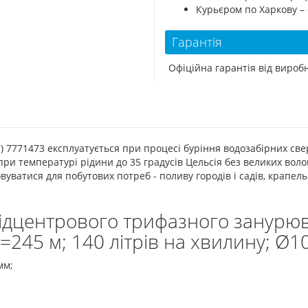
Курьєром по Харкову –
Гарантія
Офіційна гарантія від виро
n) 7771473 експлуатується при процесі буріння водозабірних св
при температурі рідини до 35 градусів Цельсія без великих вол
вуватися для побутових потреб - поливу городів і садів, крапел
.
ідцентрового трифазного занурюв
H=245 м; 140 літрів на хвилину; Ø1
мм;