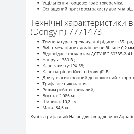
Ущільнення торцеве: графітокераміка;
Оснащений пристроєм захисту двигуна від
Технічні характеристики 
(Dongyin) 7771473
Температура перекачуємої рідини: +35 град
Вміст механічних домішок: не більше 0,2 мм
Відповідає стандартам ДСТУ ІЕС 60335-2-41:
Напруга: 380 В ;
Клас захисту: ІРХ 68;
Клас нагрівостійкості ізоляції: В;
Двигун: асинхронний двополюсний з корот
Трифазне виконання ;
Режим роботи-тривалий;
Висота: 2,086 м;
Ширина: 10,2 см;
Маса: 34,6 кг.
Купіть трифазний Насос для свердловини Aquatica