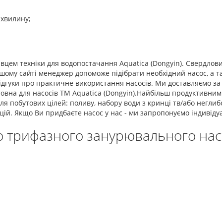
 хвилину;
авцем техніки для водопостачання Aquatica (Dongyin). Свердлов
ому сайті менеджер допоможе підібрати необхідний насос, а та
відгуки про практичне використання насосів. Ми доставляємо за
товна для насосів ТМ Aquatica (Dongyin).Найбільш продуктивним
 побутових цілей: поливу, набору води з кринці тв/або неглибо
кцій. Якщо Ви придбаєте насос у нас - ми запропонуємо індивід
о трифазного занурювального насо