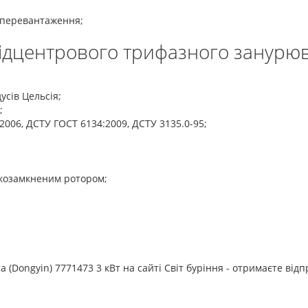
 перевантаження;
відцентрового трифазного занурюв
усів Цельсія;
;
2006, ДСТУ ГОСТ 6134:2009, ДСТУ 3135.0-95;
козамкненим ротором;
 (Dongyin) 7771473 3 кВт на сайті Світ буріння - отримаєте ві