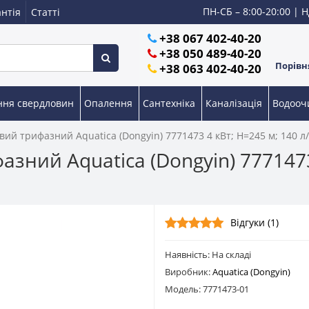
ПН-СБ – 8:00-20:00 | Н
нтія
Статті
+38 067 402-40-20
+38 050 489-40-20
Порівня
+38 063 402-40-20
ння свердловин
Опалення
Сантехніка
Каналізація
Водоо
вий трифазний Aquatica (Dongyin) 7771473 4 кВт; H=245 м; 140 л
зний Aquatica (Dongyin) 7771473
Відгуки (1)
Наявність: На складі
Виробник:
Aquatica (Dongyin)
Модель: 7771473-01