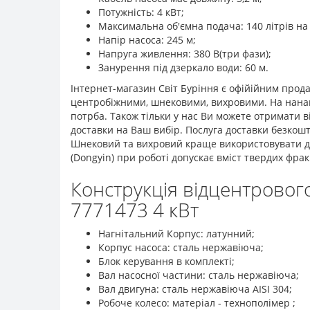
Потужність: 4 кВт;
Максимальна об'ємна подача: 140 літрів на
Напір насоса: 245 м;
Напруга живлення: 380 В(три фази);
Занурення під дзеркало води: 60 м.
Інтернет-магазин Світ Буріння є офійійним прод
центробіжними, шнековими, вихровими. На нанаш
потрба. Також тільки у нас Ви можете отримати 
доставки на Ваш вибір. Послуга доставки безкош
Шнековий та вихровий краще використовувати для
(Dongyin) при роботі допускає вміст твердих фра
Конструкція відцентровог
7771473 4 кВт
Нагнітальний Корпус: латунний;
Корпус насоса: сталь нержавіюча;
Блок керування в комплекті;
Вал насосної частини: сталь нержавіюча;
Вал двигуна: сталь нержавіюча AISI 304;
Робоче колесо: матеріал - технополімер ;