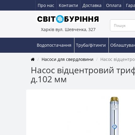
Про нас
Контакти
Доставка
Оплата
Гара
Харків вул. Шевченка, 327
Водопостачання
Труба/фітинги
Облаштува
Насоси для свердловини
Насос відцентро
Насос відцентровий трифа
д.102 мм