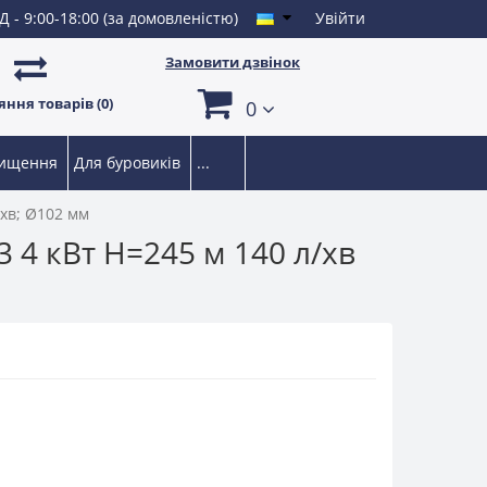
Д - 9:00-18:00 (за домовленістю)
Увійти
Замовити дзвінок
ння товарів (0)
0
чищення
Для буровиків
...
/хв; Ø102 мм
 4 кВт H=245 м 140 л/хв