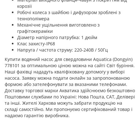
корозії
Робочі колеса з шайбою і дифузором зроблені з
технополімера
Механічне ущільнення виготовлено з
графітокераміки
Діаметр напірного патрубка: 1 дюйм
Клас захисту-IP68
Напруга / частота струму: 220-240В / 50Гц
Купити водяний насос для свердловини Aquatica (Dongyin)
778101 за оптимальною ціною можна на сайті Світ буріння.
Наші фахівці нададуть кваліфіковану допомогу у виборі
насоса. Заявку можна подати онлайн за запропонованою
формою або зателефонувати за вказаними телефонами.
Доставку торгової марки Акватика здійснюємо безкоштовно
Поштовими службами по Україні: Нова Пошта, САТ, Делівері
та інші. Жителі Харкова можуть забрати продукцію на
складі самостійно. Ми пропонуємо сертифікований товар і
надаємо гарантію виробника.