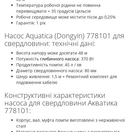
Температура робочої рідини не повинна
перевищувати + 35 градусів Цельсія
Робоче середовище може містити пісок до 0,25%
Гарантія: 1 рік
Насос Aquatica (Dongyin) 778101 для
свердловини: технічні дані:
Висота напору може досягати 48 м
Потужність
глибинного насоса
: 370 Вт
Продуктивність помпи: 45 л / хв
Діаметр свердловинного насоса: 80 мм
Шнур живлення: 1,5 м + Ремонтний комплект для
подовження кабелю
Конструктивні характеристики
насоса для свердловини Акватика
778101:
Корпус, вал, муфта помпи виготовлені з нержавіючої
сталі
Матеріал вихідного фланця-чавун з покриттям від