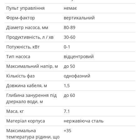
Пульт управління
немає
Форм-фактор
вертикальний
Діаметр насоса, мм
80-89
Продуктивність, л / хв
30-60
Потужність, кВт
0-1
Тип насоса
відцентровий
Максимальний напір, м
до 50
Кількість фаз
однофазний
Довжина кабеля, м
1,5
Глибина занурення під
до 60
дзеркало води, м
Маса, кг
7.1
Матеріал корпуса
нержавіюча сталь
Максимальна
+35
температура рідини, що