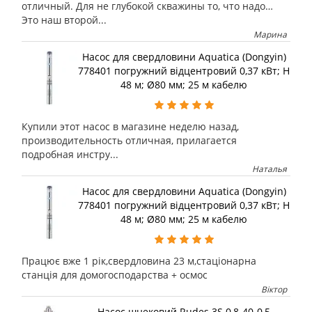
отличный. Для не глубокой скважины то, что надо…
Это наш второй...
Марина
Насос для свердловини Aquatica (Dongyin)
778401 погружний відцентровий 0,37 кВт; H
48 м; Ø80 мм; 25 м кабелю
Купили этот насос в магазине неделю назад,
производительность отличная, прилагается
подробная инстру...
Наталья
Насос для свердловини Aquatica (Dongyin)
778401 погружний відцентровий 0,37 кВт; H
48 м; Ø80 мм; 25 м кабелю
Працює вже 1 рік,свердловина 23 м,стаціонарна
станція для домогосподарства + осмос
Віктор
Насос шнековий Rudes 3S 0,8-40-0,5