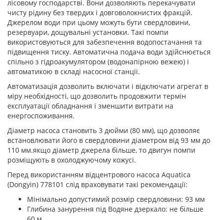
лісовому господарстві. Вони дозволяють перекачувати
чисту рідину без твердих і довговолокнистих фракцій.
Джерелом води при цьому можуть бути свердловини,
резервуари, дощувальні установки. Такі помпи
використовуються для забезпечення водопостачання та
підвищення тиску. Автоматична подача води здійснюється
спільно з гідроакумулятором (водонапірною вежею) і
автоматикою в складі насосної станції.
Автоматизація дозволить включати і відключати агрегат в
міру необхідності, що дозволить продовжити термін
експлуатації обладнання і зменшити витрати на
енергоспоживання.
Діаметр насоса становить 3 дюйми (80 мм), що дозволяє
встановлювати його в свердловини діаметром від 93 мм до
110 мм.якщо діаметр джерела більше, то двигун помпи
розміщують в охолоджуючому кожусі.
Перед використанням відцентрового насоса Aquatica
(Dongyin) 778101 слід враховувати такі рекомендації:
Мінімально допустимий розмір свердловини: 93 мм
Глибина занурення під Водяне дзеркало: не більше
60 м