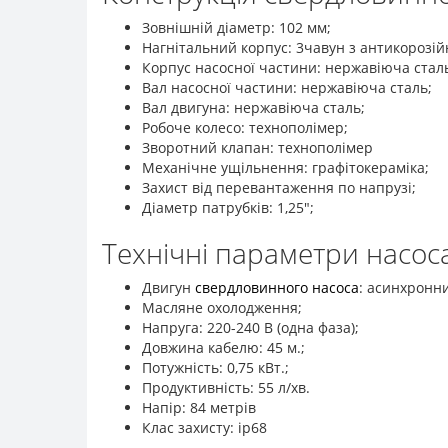
Зовнішній діаметр: 102 мм;
Нагнітальний корпус: 3чавун з антикорозі
Корпус насосної частини: нержавіюча стал
Вал насосної частини: нержавіюча сталь;
Вал двигуна: нержавіюча сталь;
Робоче колесо: технополімер;
Зворотний клапан: технополімер
Механічне ущільнення: графітокераміка;
Захист від перевантаження по напрузі;
Діаметр патрубків: 1,25";
Технічні параметри насоса
Двигун
свердловинного насоса
: асинхронн
Масляне охолодження;
Напруга: 220-240 В (одна фаза);
Довжина кабелю: 45 м.;
Потужність: 0,75 кВт.;
Продуктивність: 55 л/хв.
Напір: 84 метрів
Клас захисту: ip68