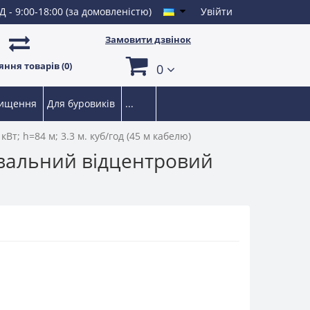
Д - 9:00-18:00 (за домовленістю)
Увійти
Замовити дзвінок
ння товарів (0)
0
чищення
Для буровиків
...
т; h=84 м; 3.3 м. куб/год (45 м кабелю)
ювальний відцентровий