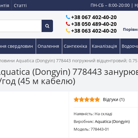
ПН-СБ – 8:00-20:00 | Н
нтія
Статті
+38 067 402-40-20
+38 050 489-40-20
Порівня
+38 063 402-40-20
ння свердловин
Опалення
Сантехніка
Каналізація
Водоо
овини Aquatica (Dongyin) 778443 погружний відцентровий; 0.75 кВ
quatica (Dongyin) 778443 занур
б/год (45 м кабелю)
Відгуки (1)
Наявність: На складі
Виробник:
Aquatica (Dongyin)
Модель: 778443-01