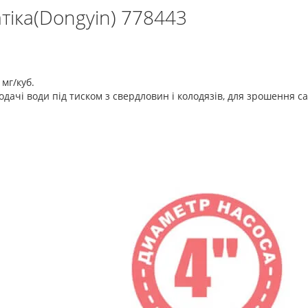
тіка(Dongyin) 778443
 мг/куб.
дачі води під тиском з свердловин і колодязів, для зрошення сад