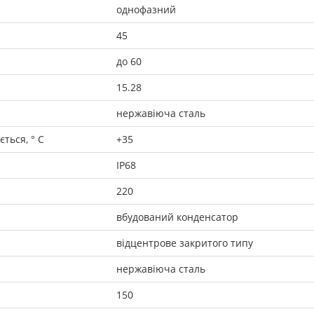
однофазний
45
до 60
15.28
нержавіюча сталь
ться, ° C
+35
IP68
220
вбудований конденсатор
відцентрове закритого типу
нержавіюча сталь
150