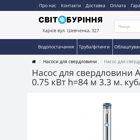
Про нас
Контакти
Доставка
Оплата
Гара
Харків вул. Шевченка, 327
Водопостачання
Труба/фітинги
Облаштува
Насоси для свердловини
Насос для свердл
Насос для свердловини A
0.75 кВт h=84 м 3.3 м. ку