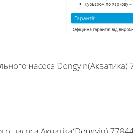
Курьєром по Харкову –
Гарантія
Офіційна гарантія від виро
ьного насоса Dongyin(Акватика) 7
го насоса Акватіка(Dongyin) 77844