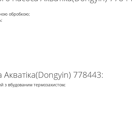
йною обробкою;
ь;
 Акватіка(Dongyin) 778443:
ий з вбудованим термозахистом;