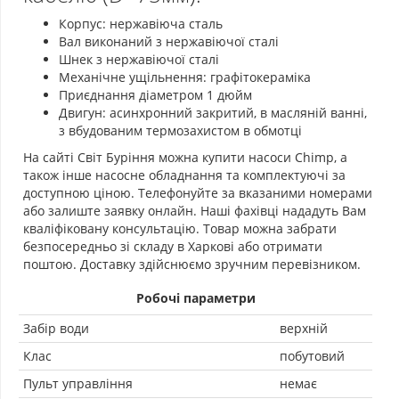
Корпус: нержавіюча сталь
Вал виконаний з нержавіючої сталі
Шнек з нержавіючої сталі
Механічне ущільнення: графітокераміка
Приєднання діаметром 1 дюйм
Двигун: асинхронний закритий, в масляній ванні,
з вбудованим термозахистом в обмотці
На сайті Світ Буріння можна купити насоси Chimp, а
також інше насосне обладнання та комплектуючі за
доступною ціною. Телефонуйте за вказаними номерами
або залиште заявку онлайн. Наші фахівці нададуть Вам
кваліфіковану консультацію. Товар можна забрати
безпосередньо зі складу в Харкові або отримати
поштою. Доставку здійснюємо зручним перевізником.
Робочі параметри
Забір води
верхній
Клас
побутовий
Пульт управління
немає