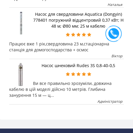
Наталья
Насос для свердловини Aquatica (Dongyin)
778401 погружний відцентровий 0,37 кВт; H
48 м; Ø80 мм; 25 м кабелю
Працює вже 1 рік,свердловина 23 м,стаціонарна
станція для домогосподарства + осмос
Віктор
Насос шнековий Rudes 3S 0,8-40-0,5
Ви все правильно зрозуміли, довжина
кабелю в цій моделі дійсно 10 метрів. Глибина
занурення 15 м — ц...
Адміністратор