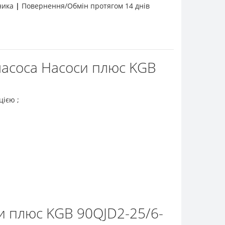
бника
|
Повернення/Обмін протягом 14 днів
насоса Насоси плюс KGB
цією ;
и плюс KGB 90QJD2-25/6-