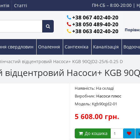
ПН-СБ – 8:00-20:00 | Н
нтія
Статті
+38 067 402-40-20
+38 050 489-40-20
Порівня
+38 063 402-40-20
ння свердловин
Опалення
Сантехніка
Каналізація
Водоо
пінчастий відцентровий Насоси+ KGB 90QJD2-25/6-0.25 D
й відцентровий Насоси+ KGB 90QJ
Наявність: На складі
Виробник:
Насоси плюс
Модель: Kgb90qjd2-01
5 608.00 грн.
До кошика