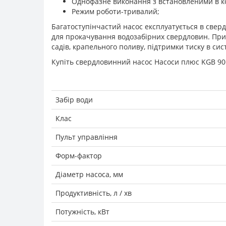
Однофазне виконання з встановленими в к
Режим роботи-тривалий;
Багатоступінчастий насос експлуатується в сверд
для прокачування водозабірних свердловин. Прийн
садів, крапельного поливу, підтримки тиску в си
Купіть свердловинний насос Насоси плюс KGB 90Q
Забір води
Клас
Пульт управління
Форм-фактор
Діаметр насоса, мм
Продуктивність, л / хв
Потужність, кВт