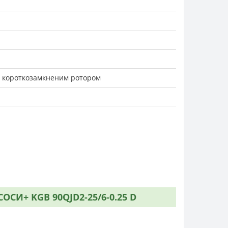
з короткозамкненим ротором
И+ KGB 90QJD2-25/6-0.25 D