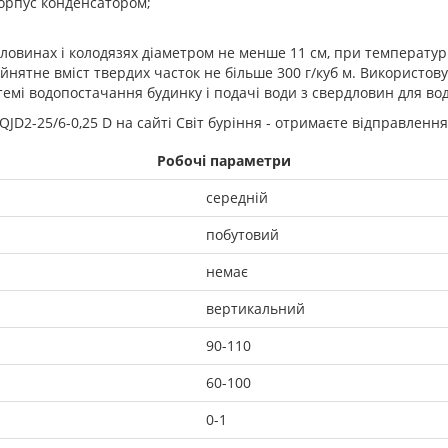
орпус конденсатором;
ловинах і колодязях діаметром не менше 11 см, при температур
ятне вміст твердих часток не більше 300 г/куб м. Використовує
стемі водопостачання будинку і подачі води з свердловин для в
JD2-25/6-0,25 D на сайті Світ буріння - отримаєте відправлен
Робочі параметри
середній
побутовий
немає
вертикальний
90-110
60-100
0-1