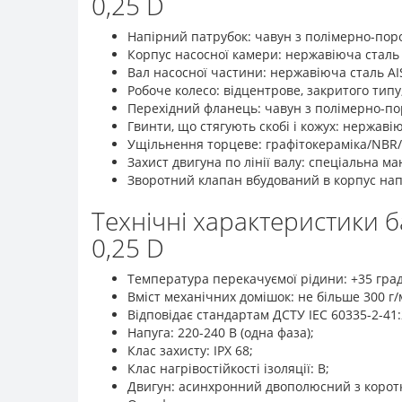
0,25 D
Напірний патрубок: чавун з полімерно-по
Корпус насосної камери: нержавіюча сталь 
Вал насосної частини: нержавіюча сталь AIS
Робоче колесо: відцентрове, закритого типу
Перехідний фланець: чавун з полімерно-п
Гвинти, що стягують скобі і кожух: нержаві
Ущільнення торцеве: графітокераміка/NBR/A
Захист двигуна по лінії валу: спеціальна ма
Зворотний клапан вбудований в корпус нап
Технічні характеристики 
0,25 D
Температура перекачуємої рідини: +35 град
Вміст механічних домішок: не більше 300 г/
Відповідає стандартам ДСТУ ІЕС 60335-2-41:
Напуга: 220-240 В (одна фаза);
Клас захисту: ІРХ 68;
Клас нагрівостійкості ізоляції: В;
Двигун: асинхронний двополюсний з корот