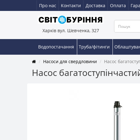
Про нас
Контакти
Доставка
Оплата
Гара
Харків вул. Шевченка, 327
Водопостачання
Труба/фітинги
Облаштува
Насоси для свердловини
Насос багатосту
Насос багатоступінчасти