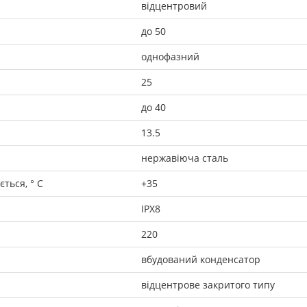
відцентровий
до 50
однофазний
25
до 40
13.5
нержавіюча сталь
ться, ° C
+35
IPX8
220
вбудований конденсатор
відцентрове закритого типу