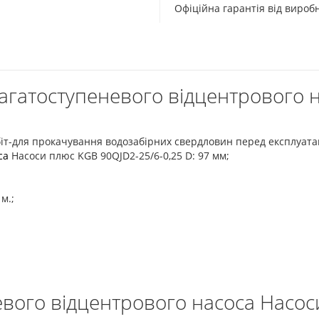
Офіційна гарантія від виро
агатоступеневого відцентрового 
іт-для прокачування водозабірних свердловин перед експлуата
са
Насоси плюс KGB 90QJD2-25/6-0,25 D: 97 мм;
м.;
евого відцентрового насоса Насос