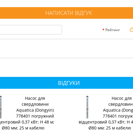
НАПИСАТИ ВІДГУК
Рейтинг
ВІДГУКИ
Насос для
Насос для
свердловини
свердловин
Aquatica (Dongyin)
Aquatica (Dong
778401 погружний
778401 погру
центровий 0,37 кВт; H 48 м;
відцентровий 0,37 кВт; H 4
Ø80 мм; 25 м кабелю
Ø80 мм; 25 м кабелю