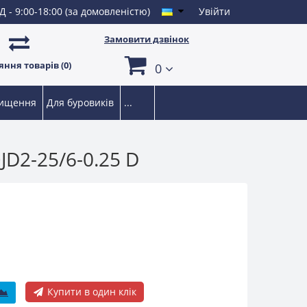
Д - 9:00-18:00 (за домовленістю)
Увійти
Замовити дзвінок
ння товарів (0)
0
чищення
Для буровиків
...
D2-25/6-0.25 D
Купити в один клік