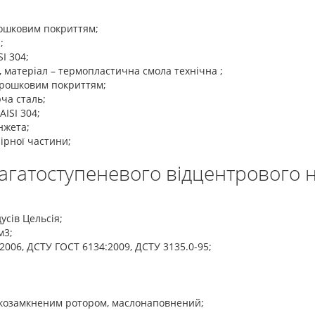
рошковим покриттям;
;
I 304;
, матеріал – термопластична смола технічна ;
орошковим покриттям;
юча сталь;
ISI 304;
нжета;
ірної частини;
багатоступеневого відцентрового 
усів Цельсія;
м3;
2006, ДСТУ ГОСТ 6134:2009, ДСТУ 3135.0-95;
козамкненим ротором, маслонаповнений;