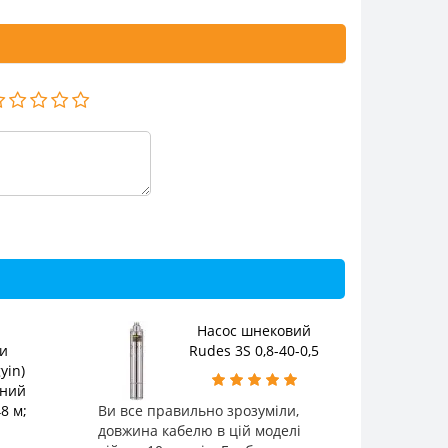
Насос шнековий
и
Rudes 3S 0,8-40-0,5
yin)
жний
8 м;
Ви все правильно зрозуміли,
довжина кабелю в цій моделі