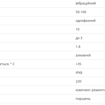
вібраційний
50-100
однофазний
10
до 3
1.8
алюміній
ться, ° C
+35
IPX8
220
комплект ремонтни
поршень