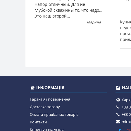
Напор отличный. Для не
глубокой скважины то, что надо…
Это наш второй...
Купил
Марина
неде
прои
прила
ІНФОРМАЦІЯ
НАШ
Гарантія і повернення
Харкі
Доставка товару
+38 0
Оплата придбаних товарів
+38 0
mirbu
Контакти
Користувача угода