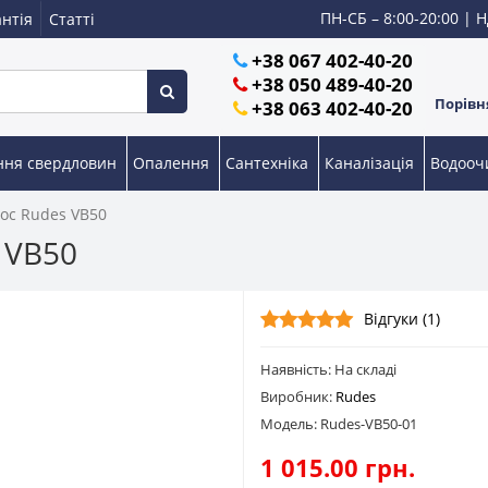
ПН-СБ – 8:00-20:00 | Н
нтія
Статті
+38 067 402-40-20
+38 050 489-40-20
Порівня
+38 063 402-40-20
ння свердловин
Опалення
Сантехніка
Каналізація
Водоо
ос Rudes VB50
 VB50
Відгуки (1)
Наявність: На складі
Виробник:
Rudes
Модель: Rudes-VB50-01
1 015.00 грн.