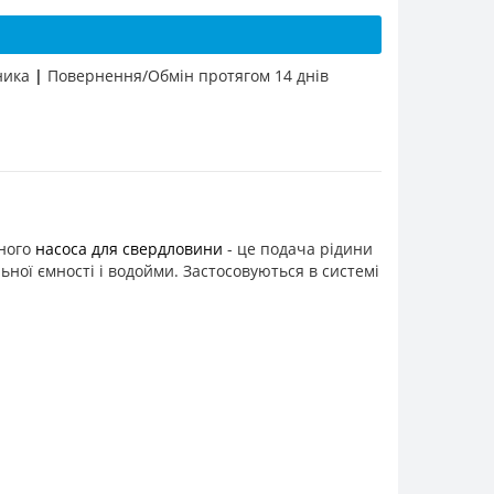
бника
|
Повернення/Обмін протягом 14 днів
аного
насоса для свердловини
- це подача рідини
льної ємності і водойми. Застосовуються в системі