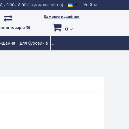
Д - 9:00-18:00 (за домовленістю)
Увійти
Замовити дзвінок
ння товарів (0)
0
чищення
Для буровиків
...