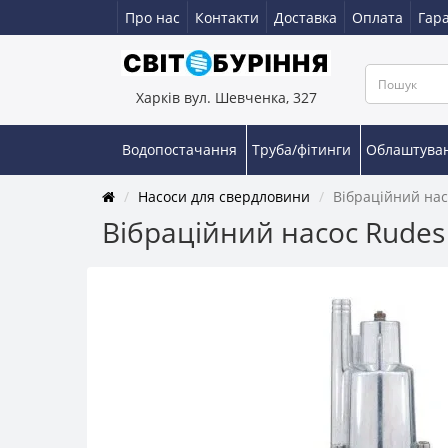
Про нас
Контакти
Доставка
Оплата
Гара
Харків вул. Шевченка, 327
Водопостачання
Труба/фітинги
Облаштува
Насоси для свердловини
Вібраційний нас
Вібраційний насос Rudes