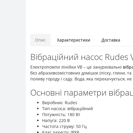
Опис
Характеристики
Доставка
Вібраційний насос Rudes 
Електропомпи лінійки VB – це занурювальні
вібр
без абразивозмістовних домішок (піску, глини, та
поливу городу і саду. Вода, яка перекачується, н
Основні параметри вібрац
Виробник: Rudes
Тип насоса: вібраційний
Потужність: 180 Вт
Напуга: 220 В
Частота струму: 50 Гц
Клас захисту: ІРХ8