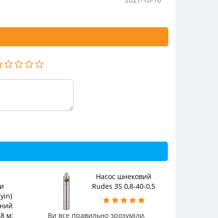
Насос шнековий
и
Rudes 3S 0,8-40-0,5
yin)
жний
8 м;
Ви все правильно зрозуміли,