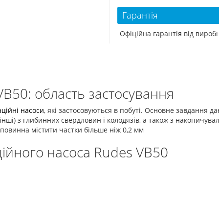
Гарантія
Офіційна гарантія від виро
VB50: область застосування
аційні насоси
, які застосовуються в побуті. Основне завдання д
 інші) з глибинних свердловин і колодязів, а також з накопичува
е повинна містити частки більше ніж 0,2 мм
ійного насоса Rudes VB50