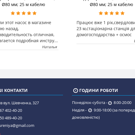
Ø80 мм; 25 м кабелю
Ø80 мм; 25 м кабелю
и этот насос в магазине
Працює вже 1 рік,свердлов
лю назад,
23 м,стаціонарна станція д
зводительность отличная,
домогосподарства + осмос
гается подробная инстру...
Наталья
І КОНТАКТИ
ГОДИНИ РОБОТИ
Понеділок-субота -
8:00-20:00
в вул. Шевченка, 327
Неділя -
9:00-18:00 (за попере
67 402-40-20
домовленістю)
50 489-40-20
reniya@gmail.com