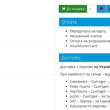
До кошика
Оплата
Передплата на карту
Наложений платіж
Оплата на розрахунков
Visa/MasterCard
Доставка
Доставка з Харкова
по Украї
При наявності на складі – в
Самовивіз – Сьогодні – 
Нова пошта – Сьогодні
УкрПошта – Сьогодні –
Justin – Сьогодні – за
SAT – Завтра – за тар
Курьєром по Харкову –