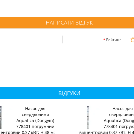
НАПИСАТИ ВІДГУК
Рейтинг
ВІДГУКИ
Насос для
Насос для
свердловини
свердловин
Aquatica (Dongyin)
Aquatica (Dong
778401 погружний
778401 погру
центровий 0,37 кВт; H 48 м;
відцентровий 0,37 кВт; H 4