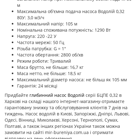
м
Максимальна об'ємна подача насоса Водолій 0,32
80У: 3,0 м3/ч
Максимальний напір: 105 м
Номінальна споживана потужність: 1290 Вт
Напруга: 220 -22 У
Частота мережі: 50 Гц
Різьба патрубка: G = 1"
Частота обертання: 2800 об/хв
Режим роботи: Тривалий
Маса брутто, не більше: 16,7 кг
Маса нетто, не більше: 18,5 кг
Максимальний діаметр насоса: не більш як 105 мм
Гарантія: 24 місяці
Придбайте
глибинний насос Водолій
серії БЦПЕ 0,32 в
Харкові на складі нашого інтернет-магазину-отримаєте
гарантовану знижку та обслуговування клієнтів 7 днів на
тиждень. Насос водолій в Києві, Запоріжжі, Дніпрі, Львові,
Одесі, Вінниці, Миколаєві, Херсоні, Тернополі, Сумах,
Полтаві, а також інших регіонах України також можна
замовити на сайті mir-bureniya.com.ua і отримати
відправку на день оформлення.