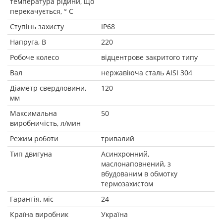
температура рідини, що
перекачується, ° C
Ступінь захисту
IP68
Напруга, В
220
Робоче колесо
відцентрове закритого типу
Вал
нержавіюча сталь AISI 304
Діаметр свердловини,
120
мм
Максимальна
50
виробничість, л/мин
Режим роботи
тривалий
Тип двигуна
Асинхронний,
маслонаповнений, з
вбудованим в обмотку
термозахистом
Гарантія, міс
24
Країна виробник
Україна