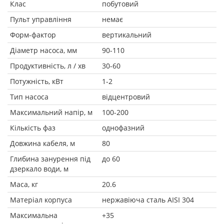
Клас
побутовий
Пульт управління
немає
Форм-фактор
вертикальний
Діаметр насоса, мм
90-110
Продуктивність, л / хв
30-60
Потужність, кВт
1-2
Тип насоса
відцентровий
Максимальний напір, м
100-200
Кількість фаз
однофазний
Довжина кабеля, м
80
Глибина занурення під
до 60
дзеркало води, м
Маса, кг
20.6
Матеріал корпуса
нержавіюча сталь AISI 304
Максимальна
+35