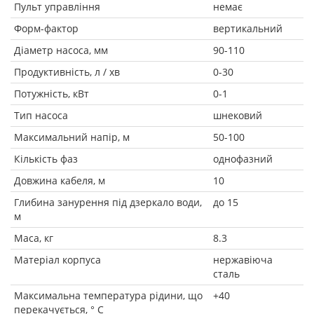
Пульт управління
немає
Форм-фактор
вертикальний
Діаметр насоса, мм
90-110
Продуктивність, л / хв
0-30
Потужність, кВт
0-1
Тип насоса
шнековий
Максимальний напір, м
50-100
Кількість фаз
однофазний
Довжина кабеля, м
10
Глибина занурення під дзеркало води,
до 15
м
Маса, кг
8.3
Матеріал корпуса
нержавіюча
сталь
Максимальна температура рідини, що
+40
перекачується, ° C