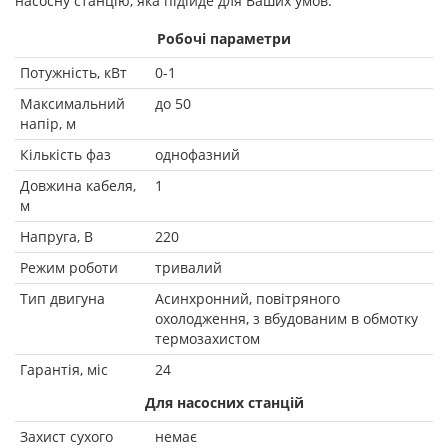
насосну станцію, яка підійде для Ваших умов.
Робочі параметри
Потужність, кВт
0-1
Максимальний
до 50
напір, м
Кількість фаз
однофазний
Довжина кабеля,
1
м
Напруга, В
220
Режим роботи
тривалий
Тип двигуна
Асинхронний, повітряного
охолодження, з вбудованим в обмотку
термозахистом
Гарантія, міс
24
Для насосних станцій
Захист сухого
немає