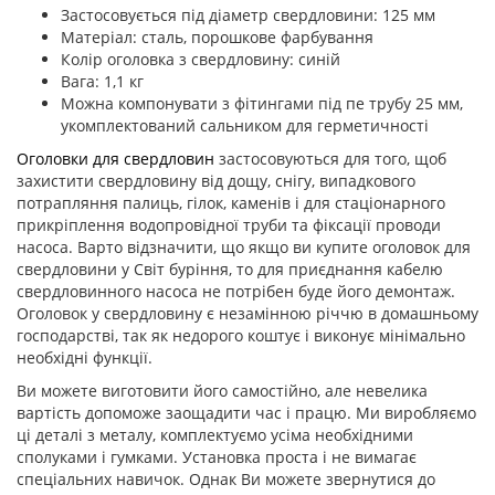
Застосовується під діаметр свердловини: 125 мм
Матеріал: сталь, порошкове фарбування
Колір оголовка з свердловину: синій
Вага: 1,1 кг
Можна компонувати з фітингами під пе трубу 25 мм,
укомплектований сальником для герметичності
Оголовки для свердловин
застосовуються для того, щоб
захистити свердловину від дощу, снігу, випадкового
потрапляння палиць, гілок, каменів і для стаціонарного
прикріплення водопровідної труби та фіксації проводи
насоса. Варто відзначити, що якщо ви купите оголовок для
свердловини у Світ буріння, то для приєднання кабелю
свердловинного насоса не потрібен буде його демонтаж.
Оголовок у свердловину є незамінною річчю в домашньому
господарстві, так як недорого коштує і виконує мінімально
необхідні функції.
Ви можете виготовити його самостійно, але невелика
вартість допоможе заощадити час і працю. Ми виробляємо
ці деталі з металу, комплектуємо усіма необхідними
сполуками і гумками. Установка проста і не вимагає
спеціальних навичок. Однак Ви можете звернутися до