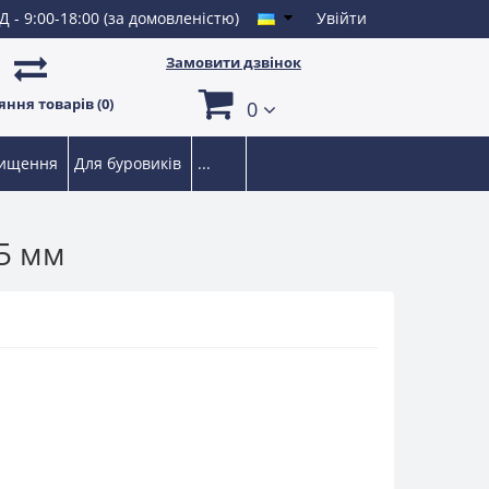
Д - 9:00-18:00 (за домовленістю)
Увійти
Замовити дзвінок
ння товарів (0)
0
чищення
Для буровиків
...
25 мм