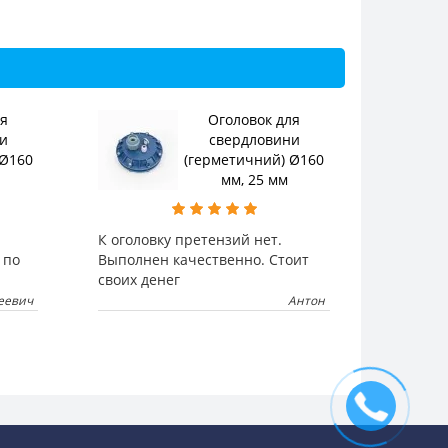
ля
Оголовок для
и
свердловини
 Ø160
(герметичний) Ø160
мм, 25 мм
К оголовку претензий нет.
 по
Выполнен качественно. Стоит
своих денег
еевич
Антон