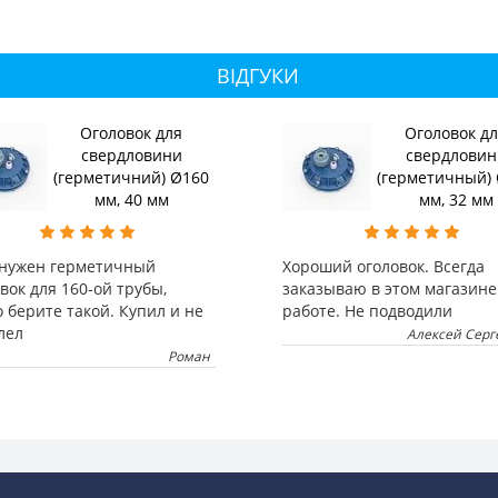
ВІДГУКИ
Оголовок для
Оголовок д
свердловини
свердловин
(герметичний) Ø160
(герметичный)
мм, 40 мм
мм, 32 мм
 нужен герметичный
Хороший оголовок. Всегда
вок для 160-ой трубы,
заказываю в этом магазине
 берите такой. Купил и не
работе. Не подводили
лел
Алексей Серг
Роман