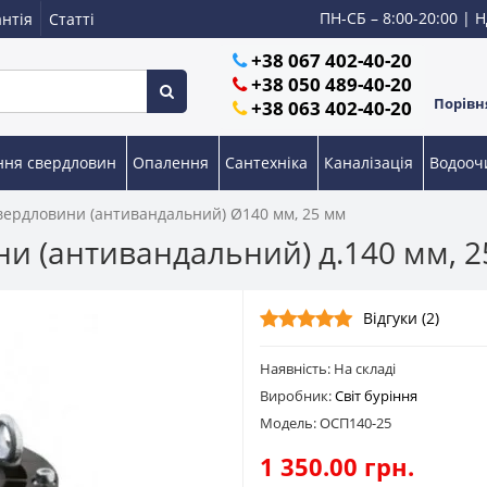
ПН-СБ – 8:00-20:00 | Н
нтія
Статті
+38 067 402-40-20
+38 050 489-40-20
Порівня
+38 063 402-40-20
ння свердловин
Опалення
Сантехніка
Каналізація
Водоо
вердловини (антивандальний) Ø140 мм, 25 мм
и (антивандальний) д.140 мм, 
Відгуки (2)
Наявність: На складі
Виробник:
Світ буріння
Модель: ОСП140-25
1 350.00 грн.