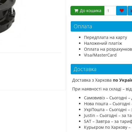
До кошика
Оплата
Передплата на карту
Наложений платіж
Оплата на розрахунков
Visa/MasterCard
Доставка
Доставка з Харкова
по Украї
При наявності на складі – в
Самовивіз – Сьогодні – 
Нова пошта – Сьогодні
УкрПошта – Сьогодні –
Justin – Сьогодні – за
SAT – Завтра – за тар
Курьєром по Харкову –