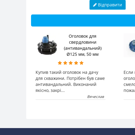
Відправити
Оголовок для
свердловини
(антивандальний)
Ø125 мм, 50 мм
Купив такий оголовок на дачу
Если
для скважини. Потрібен був саме
оголо
антивандальний. Виконаний
смело
якісно, закрі...
пожа
Вячеслав