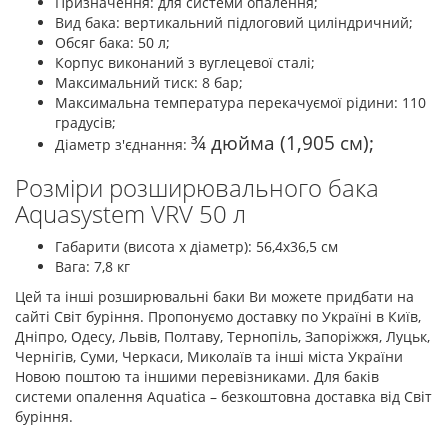
Призначення: для системи опалення;
Вид бака: вертикальний підлоговий циліндричний;
Обсяг бака: 50 л;
Корпус виконаний з вуглецевої сталі;
Максимальний тиск: 8 бар;
Максимальна температура перекачуємої рідини: 110
градусів;
¾ дюйма (1,905 см);
Діаметр з'єднання:
Розміри розширювального бака
Aquasystem VRV 50 л
Габарити (висота х діаметр): 56,4х36,5 см
Вага: 7,8 кг
Цей та інші розширювальні баки Ви можете придбати на
сайті Світ буріння. Пропонуємо доставку по Україні в Київ,
Дніпро, Одесу, Львів, Полтаву, Тернопіль, Запоріжжя, Луцьк,
Чернігів, Суми, Черкаси, Миколаїв та інші міста України
Новою поштою та іншими перевізниками. Для баків
системи опалення Aquatica – безкоштовна доставка від Світ
буріння.