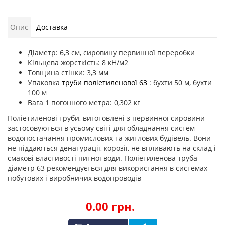
Опис
Доставка
Діаметр: 6,3 см, сировину первинної переробки
Кільцева жорсткість: 8 кН/м2
Товщина стінки: 3,3 мм
Упаковка
труби поліетиленової 63
: бухти 50 м, бухти
100 м
Вага 1 погонного метра: 0,302 кг
Поліетиленові труби, виготовлені з первинної сировини
застосовуються в усьому світі для обладнання систем
водопостачання промислових та житлових будівель. Вони
не піддаються денатурації, корозії, не впливають на склад і
смакові властивості питної води. Поліетиленова труба
діаметр 63 рекомендується для використання в системах
побутових і виробничих водопроводів
0.00 грн.