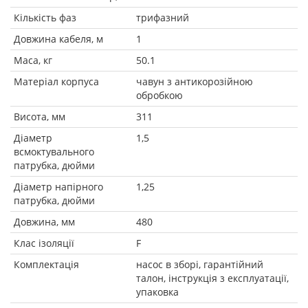
Кількість фаз
трифазний
Довжина кабеля, м
1
Маса, кг
50.1
Матеріал корпуса
чавун з антикорозійною
обробкою
Висота, мм
311
Діаметр
1,5
всмоктувального
патрубка, дюйми
Діаметр напірного
1,25
патрубка, дюйми
Довжина, мм
480
Клас ізоляції
F
Комплектація
насос в зборі, гарантійний
талон, інструкція з експлуатації,
упаковка