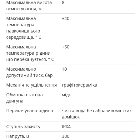
Максимальна висота
8
всмоктування, м
Максимальна
+40
температура
навколишнього
середовища, ° C
Максимальна
+60
температура рідини,
що перекачується, ° C
Максимально
10
допустимий тиск, бар
Механічне ущільнення
графітокераміка
Обмотка статора
мідь
двигуна
Перекачувана рідина
чиста вода без абразивомістких
домішок
Ступінь захисту
IPX4
Напруга, В
380