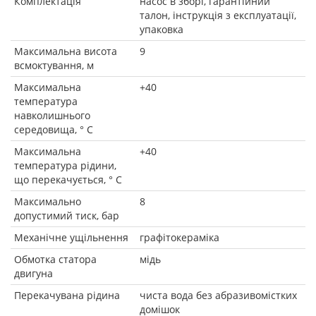
Комплектація
насос в зборі, гарантійний
талон, інструкція з експлуатації,
упаковка
Максимальна висота
9
всмоктування, м
Максимальна
+40
температура
навколишнього
середовища, ° C
Максимальна
+40
температура рідини,
що перекачується, ° C
Максимально
8
допустимий тиск, бар
Механічне ущільнення
графітокераміка
Обмотка статора
мідь
двигуна
Перекачувана рідина
чиста вода без абразивомістких
домішок