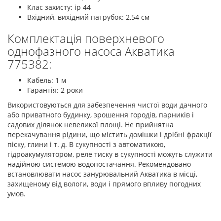
Клас захисту: ip 44
Вхідний, вихідний патрубок: 2,54 см
Комплектація поверхневого
однофазного насоса Акватика
775382:
Кабель: 1 м
Гарантія: 2 роки
Використовуються для забезпечення чистої води дачного
або приватного будинку, зрошення городів, парників і
садових ділянок невеликої площі. Не прийнятна
перекачування рідини, що містить домішки і дрібні фракції
піску, глини і т. д. В сукупності з автоматикою,
гідроакумулятором, реле тиску в сукупності можуть служити
надійною системою водопостачання. Рекомендовано
встановлювати насос занурювальний Акватика в місці,
захищеному від вологи, води і прямого впливу погодних
умов.