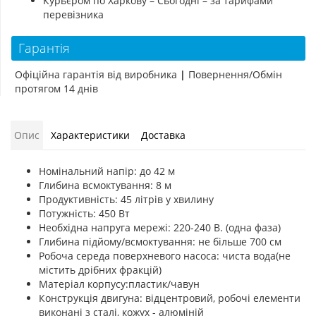
Курьєром по Харкову – Сьогодні – за тарифами
перевізника
Гарантія
Офіційна гарантія від виробника
|
Повернення/Обмін
протягом 14 днів
Опис
Характеристики
Доставка
Номінальний напір: до 42 м
Глибина всмоктування: 8 м
Продуктивність: 45 літрів у хвилину
Потужність: 450 Вт
Необхідна напруга мережі: 220-240 В. (одна фаза)
Глибина підйому/всмоктування: не більше 700 см
Робоча середа поверхневого насоса: чиста вода(не
містить дрібних фракцій)
Матеріал корпусу:пластик/чавун
Конструкція двигуна: відцентровий, робочі елементи
виконані з сталі, кожух - алюміній