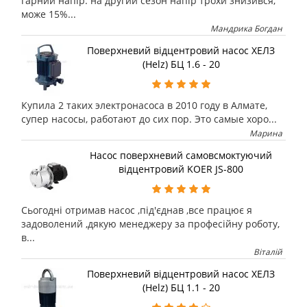
гарний напір. на другий сезон напір трохи знизився,
може 15%...
Мандрика Богдан
Поверхневий відцентровий насос ХЕЛЗ
(Helz) БЦ 1.6 - 20
Купила 2 таких электронасоса в 2010 году в Алмате,
супер насосы, работают до сих пор. Это самые хоро...
Марина
Насос поверхневий самовсмоктуючий
відцентровий KOER JS-800
Сьогодні отримав насос ,під'єднав ,все працює я
задоволений ,дякую менеджеру за професійну роботу,
в...
Віталій
Поверхневий відцентровий насос ХЕЛЗ
(Helz) БЦ 1.1 - 20