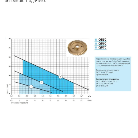
об'ємною подачею.