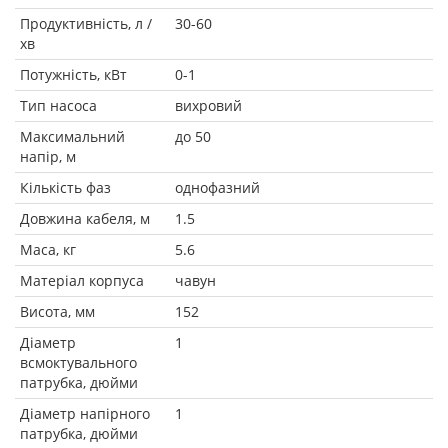
Продуктивність, л /
30-60
хв
Потужність, кВт
0-1
Тип насоса
вихровий
Максимальний
до 50
напір, м
Кількість фаз
однофазний
Довжина кабеля, м
1.5
Маса, кг
5.6
Матеріал корпуса
чавун
Висота, мм
152
Діаметр
1
всмоктувального
патрубка, дюйми
Діаметр напірного
1
патрубка, дюйми