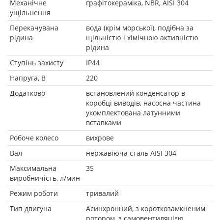
Механічне
графітокераміка, NBR, AISI 304
ущільнення
Перекачувана
вода (крім морської), подібна за
рідина
щільністю і хімічною активністю
рідина
Ступінь захисту
IP44
Напруга, В
220
Додатково
встановлений конденсатор в
коробці виводів, насосна частина
укомплектована латунними
вставками
Робоче колесо
вихрове
Вал
нержавіюча сталь AISI 304
Максимальна
35
виробничість, л/мин
Режим роботи
тривалий
Тип двигуна
Асинхронний, з короткозамкненим
ротором, з самовентиляцією