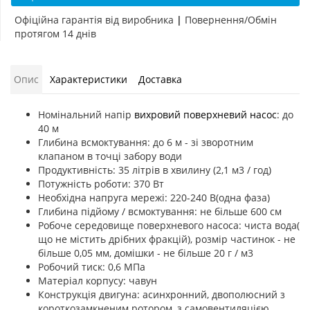
Офіційна гарантія від виробника
|
Повернення/Обмін
протягом 14 днів
Опис
Характеристики
Доставка
Номінальний напір
вихровий поверхневий насос
: до
40 м
Глибина всмоктування: до 6 м - зі зворотним
клапаном в точці забору води
Продуктивність: 35 літрів в хвилину (2,1 м3 / год)
Потужність роботи: 370 Вт
Необхідна напруга мережі: 220-240 В(одна фаза)
Глибина підйому / всмоктування: не більше 600 см
Робоче середовище поверхневого насоса: чиста вода(
що не містить дрібних фракцій), розмір частинок - не
більше 0,05 мм, домішки - не більше 20 г / м3
Робочий тиск: 0,6 МПа
Матеріал корпусу: чавун
Конструкція двигуна: асинхронний, двополюсний з
короткозамкненим ротором, з самовентиляцією