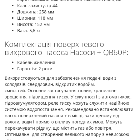
Клас захисту: ip 44
Довжина: 258 мм
Ширина: 118 мм
Висота: 152 мм
Вага: 5,6 кг
Комплектація поверхневого
вихрового насоса Насоси + QB60P:
Кабель живлення
Гарантія: 2 роки
Використовуються для забезпечення подачі води з
колодязів, свердловин, відкритих водойм,
ємностей. Основне застосування-полив, крапельне
зрошення, підвищення тиску. У сукупності з автоматикою,
гідроакумулятором, реле тиску можуть служити надійною
системою водопостачання. Рекомендовано встановлювати
насос поверхневий насоси + в місці, захищеному від
вологи, води і прямого впливу погодних умов. Можуть
перекачувати рідину, що містить газ або повітря.
Оптимальні для створення великого напору з невисокою