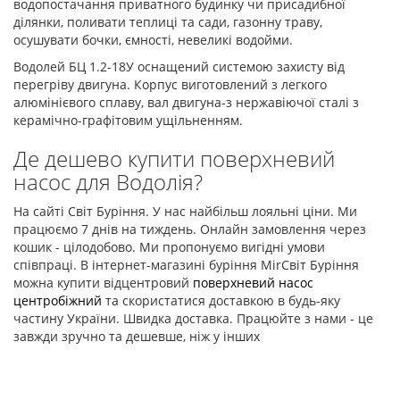
водопостачання приватного будинку чи присадибної
ділянки, поливати теплиці та сади, газонну траву,
осушувати бочки, ємності, невеликі водойми.
Водолей БЦ 1.2-18У оснащений системою захисту від
перегріву двигуна. Корпус виготовлений з легкого
алюмінієвого сплаву, вал двигуна-з нержавіючої сталі з
керамічно-графітовим ущільненням.
Де дешево купити поверхневий
насос для Водолія?
На сайті Світ Буріння. У нас найбільш лояльні ціни. Ми
працюємо 7 днів на тиждень. Онлайн замовлення через
кошик - цілодобово. Ми пропонуємо вигідні умови
співпраці. В інтернет-магазині буріння MirСвіт Буріння
можна купити відцентровий
поверхневий насос
центробіжний
та скористатися доставкою в будь-яку
частину України. Швидка доставка. Працюйте з нами - це
завжди зручно та дешевше, ніж у інших