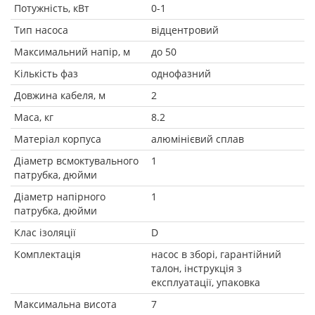
Потужність, кВт
0-1
Тип насоса
відцентровий
Максимальний напір, м
до 50
Кількість фаз
однофазний
Довжина кабеля, м
2
Маса, кг
8.2
Матеріал корпуса
алюмінієвий сплав
Діаметр всмоктувального
1
патрубка, дюйми
Діаметр напірного
1
патрубка, дюйми
Клас ізоляції
D
Комплектація
насос в зборі, гарантійний
талон, інструкція з
експлуатації, упаковка
Максимальна висота
7