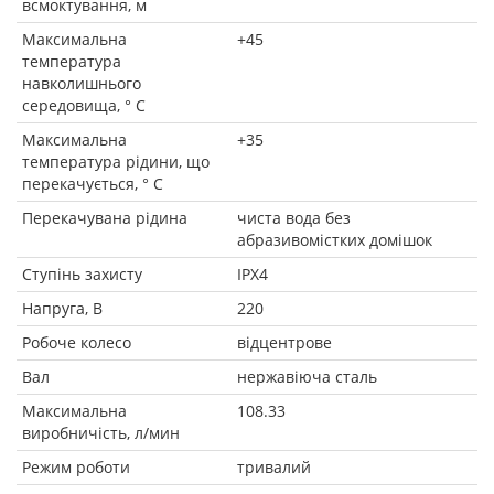
всмоктування, м
Максимальна
+45
температура
навколишнього
середовища, ° C
Максимальна
+35
температура рідини, що
перекачується, ° C
Перекачувана рідина
чиста вода без
абразивомістких домішок
Ступінь захисту
IPX4
Напруга, В
220
Робоче колесо
відцентрове
Вал
нержавіюча сталь
Максимальна
108.33
виробничість, л/мин
Режим роботи
тривалий