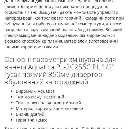
Дані
змішувачі для ванної
кімнати є одним з основних
елементів приміщення для виконання процедур по
особистій гігієні. Змішувачі дають можливість управляти
напором води, контролювати гарячий і холодний потік при
змішуванні для вибору оптимальної температури, а також
направляти воду в душовий шланг або до виливу. Великий
спектр змішувачів надано моделями, які відрізняються
формою способом кріплення, матеріалом виготовлення і
іншими характеристиками.
Основні параметри змішувача для
ванної Aquatica PL-2C255C PL 1/2"
гусак прямий 350мм дивертор
вбудований картриджний:
Виробник: Aquatica
Тип монтажу: настінний
Тип змішувача: двохвентильний
Матеріал корпусу: хромонікелеве
Вилив: довгий
Гарантія: 12мес
Бажаєте купити змішувач для ванної - Світ буріння надасть