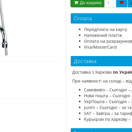
До кошика
Оплата
Передплата на карту
Наложений платіж
Оплата на розрахунков
Visa/MasterCard
Доставка
Доставка з Харкова
по Украї
При наявності на складі – в
Самовивіз – Сьогодні – 
Нова пошта – Сьогодні
УкрПошта – Сьогодні –
Justin – Сьогодні – за
SAT – Завтра – за тар
Курьєром по Харкову –