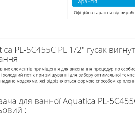
Гарантія
Офіційна гарантія від виро
tica PL-5C455C PL 1/2" гусак вигн
вання
вних елементів приміщення для виконання процедур по особисті
і холодний потік при змішуванні для вибору оптимальної темпе
 надано моделями, які відрізняються формою способом кріпленн
ча для ванної Aquatica PL-5C455C
ьовий :