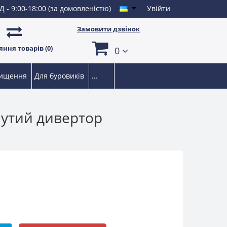
Д - 9:00-18:00 (за домовленістю)
Увійти
Замовити дзвінок
ння товарів (0)
0
чищення
Для буровиків
...
нутий дивертор