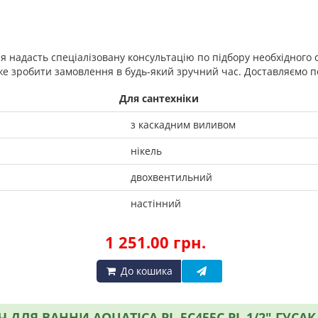
ня надасть спеціалізовану консультацію по підбору необхідного
е зробити замовлення в будь-який зручний час. Доставляємо по 
Для сантехніки
з каскадним виливом
нікель
двохвентильний
настінний
1 251.00 грн.
До кошика
 ДЛЯ ВАННИ AQUATICA PL-5C455C PL 1/2" ГУС