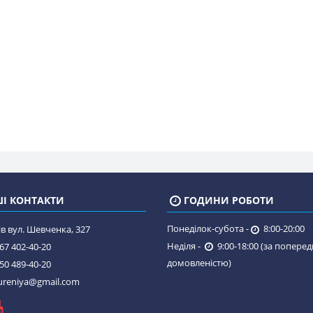
І КОНТАКТИ
ГОДИНИ РОБОТИ
Понеділок-субота -
8:00-20:00
в вул. Шевченка, 327
Неділя -
9:00-18:00 (за попере
67 402-40-20
домовленістю)
50 489-40-20
reniya@gmail.com