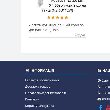
Aquatica NZ 3.0 кВт
0,4-5бар гусак вухо на
гайці (NZ-6B112W)
Досить функціональний кран за
доступною ціною
Андрій
ІНФОРМАЦІЯ
НАШ
Гарантія і повернення
Харкі
Доставка товару
+38 0
Оплата придбаних товарів
+38 0
mirbu
Контакти
Користувача угода