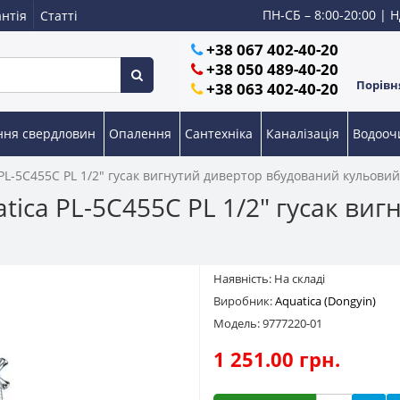
ПН-СБ – 8:00-20:00 | Н
нтія
Статті
+38 067 402-40-20
+38 050 489-40-20
Порівня
+38 063 402-40-20
ння свердловин
Опалення
Сантехніка
Каналізація
Водоо
PL-5C455C PL 1/2" гусак вигнутий дивертор вбудований кульовий
tica PL-5C455C PL 1/2" гусак виг
Наявність: На складі
Виробник:
Aquatica (Dongyin)
Модель: 9777220-01
1 251.00 грн.