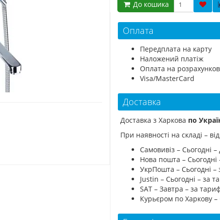
До кошика
Оплата
Передплата на карту
Наложений платіж
Оплата на розрахунков
Visa/MasterCard
Доставка
Доставка з Харкова
по Украї
При наявності на складі – в
Самовивіз – Сьогодні – 
Нова пошта – Сьогодні
УкрПошта – Сьогодні –
Justin – Сьогодні – за
SAT – Завтра – за тар
Курьєром по Харкову –