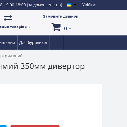
Д - 9:00-18:00 (за домовленістю)
Увійти
Замовити дзвінок
ння товарів (0)
0
чищення
Для буровиків
...
картриджний
рямий 350мм дивертор