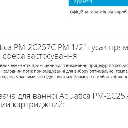
Гарантія
Офіційна гарантія від виро
tica PM-2C257C PM 1/2" гусак пр
 сфера застосування
вних елементів приміщення для виконання процедур по особисті
і холодний потік при змішуванні для вибору оптимальної темпе
 надано моделями, які відрізняються формою способом кріпленн
ача для ванної Aquatica PM-2C257
ний картриджний: