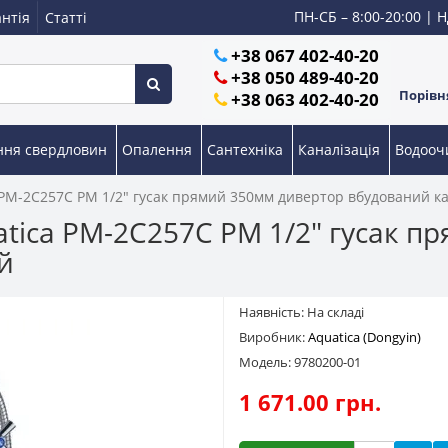
ПН-СБ – 8:00-20:00 | Н
нтія
Статті
+38 067 402-40-20
+38 050 489-40-20
Порівня
+38 063 402-40-20
ння свердловин
Опалення
Сантехніка
Каналізація
Водоо
 PM-2C257C PM 1/2" гусак прямий 350мм дивертор вбудований 
tica PM-2C257C PM 1/2" гусак п
й
Наявність: На складі
Виробник:
Aquatica (Dongyin)
Модель: 9780200-01
1 671.00 грн.