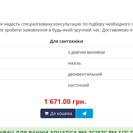
ня надасть спеціалізовану консультацію по підбору необхідного
е зробити замовлення в будь-який зручний час. Доставляємо по 
Для сантехніки
з довгим виливом
нікель
двохвентильний
настінний
1 671.00 грн.
До кошика
ВАЧ ДЛЯ ВАННИ AQUATICA PM-2C257C PM 1/2"