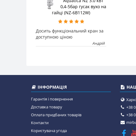
Aquatica NZ 3.0 кВт
0,4-5бар гусак вухо на
гайці (NZ-6B112W)
Досить функціональний кран за
доступною ціною
Андрій
ІНФОРМАЦІЯ
НАШ
Гарантія і повернення
Харкі
Доставка товару
+38 0
Оплата придбаних товарів
+38 0
mirbu
Контакти
Користувача угода