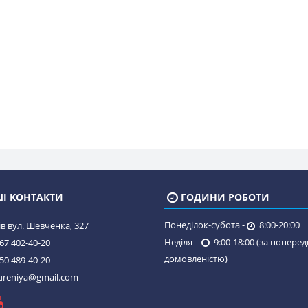
І КОНТАКТИ
ГОДИНИ РОБОТИ
Понеділок-субота -
8:00-20:00
в вул. Шевченка, 327
Неділя -
9:00-18:00 (за попере
67 402-40-20
домовленістю)
50 489-40-20
reniya@gmail.com