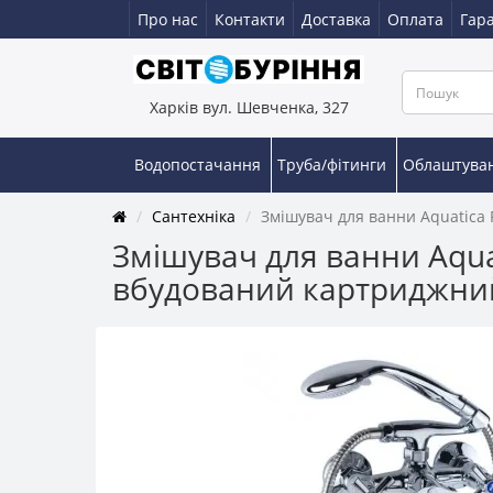
Про нас
Контакти
Доставка
Оплата
Гара
Харків вул. Шевченка, 327
Водопостачання
Труба/фітинги
Облаштува
Сантехніка
Змішувач для ванни Aquatica
Змішувач для ванни Aqua
вбудований картриджни