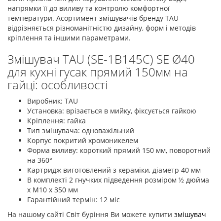
напрямки її до виливу та контролю комфортної
температури. Асортимент змішувачів бренду TAU
відрізняється різноманітністю дизайну, форм і методів
кріплення та іншими параметрами.
Змішувач TAU (SE-1B145C) SE Ø40
для кухні гусак прямий 150мм на
гайці: особливості
Виробник: TAU
Установка: врізається в мийку, фіксується гайкою
Кріплення: гайка
Тип змішувача: одноважільний
Корпус покритий хромоникелем
Форма виливу: короткий прямий 150 мм, поворотний
на 360°
Картридж виготовлений з кераміки, діаметр 40 мм
В комплекті 2 гнучких підведення розміром ½ дюйма
х М10 х 350 мм
Гарантійний термін: 12 міс
На нашому сайті Світ буріння Ви можете купити
змішувач