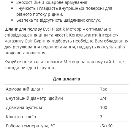
Зносостійке 3-хшарове армування
Гнучкість і гладкість внутрішньої поверхні для
рівного потоку рідини.
Безпека та відсутність шкідливих сполук.
Шланг для поливу
Evci Plastik Метеор – оптимальне
співвідношення ціни та якості. Консультанти інтернет-
магазину Світ Буріння підберуть необхідне Вам обладнання
для регулювання водопостачання, нададуть консультацію
щодо встановлення.
Купуйте поливальні шланги Метеор на нашому сайті – це
завжди вигідно і зручно.
Для шлангів
Армований шланг
Так
Внутрішній діаметр, дюйми
3/4
Довжина бухти, м
100
Кількість слоїв
3
Робоча температура, °С
-5/+60