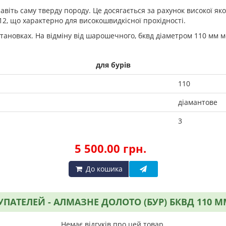
авіть саму тверду породу. Це досягається за рахунок високої як
12, що характерно для високошвидкісної прохідності.
ановках. На відміну від шарошечного, бквд діаметром 110 мм м
для бурів
110
діамантове
3
5 500.00 грн.
До кошика
ПАТЕЛЕЙ - АЛМАЗНЕ ДОЛОТО (БУР) БКВД 110 ММ
Немає відгуків про цей товар.