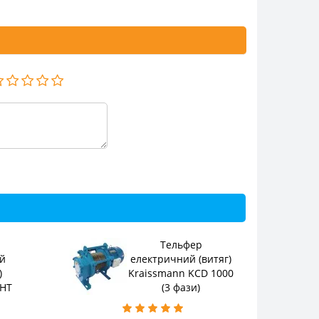
Тельфер
й
електричний (витяг)
)
Kraissmann KCD 1000
SHT
(3 фази)