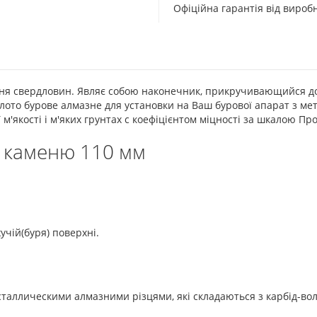
Офіційна гарантія від виро
ння свердловин. Являє собою наконечник, прикручивающийся до
ото бурове алмазне для установки на Ваш бурової апарат з ме
м'якості і м'яких грунтах c коефіцієнтом міцності за шкалою Пр
о каменю 110 мм
чій(буря) поверхні.
ристаллическими алмазними різцями, які складаються з карбід-