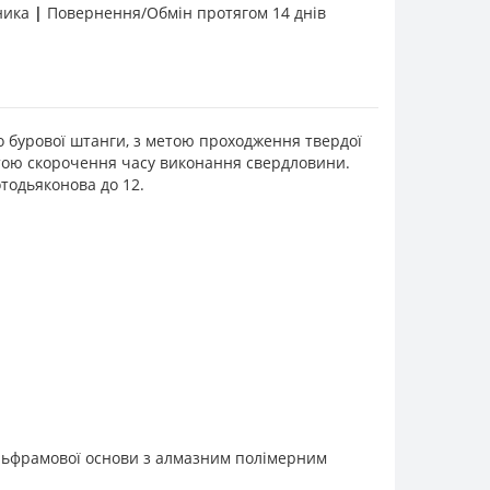
бника
|
Повернення/Обмін протягом 14 днів
 бурової штанги, з метою проходження твердої
тою скорочення часу виконання свердловини.
отодьяконова до 12.
вольфрамової основи з алмазним полімерним