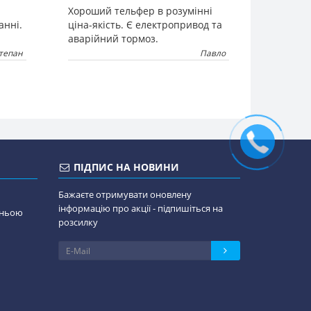
Хороший тельфер в розумінні
анні.
ціна-якість. Є електропривод та
аварійний тормоз.
тепан
Павло
ПІДПИС НА НОВИНИ
Бажаєте отримувати оновлену
інформацію про акції - підпишіться на
дньою
розсилку