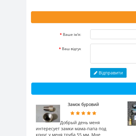
Ваше ім’я:
Ваш відгук
Відправити
Замок буровий
Добрый день меня
интересует замки мама-папа под
конус у меня труба 55 мм. Мне