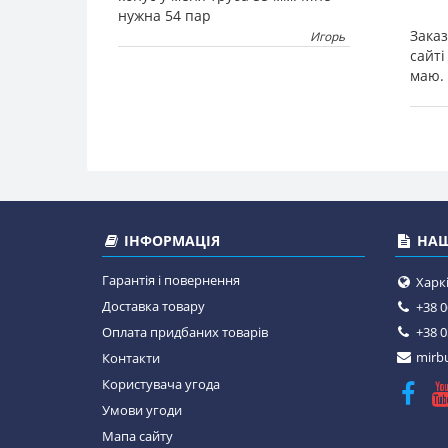
нужна 54 пар
Зака
Игорь
сайті
маю. 
ІНФОРМАЦІЯ
НАШ
Гарантія і повернення
Харкі
Доставка товару
+38 0
Оплата придбаних товарів
+38 0
mirbu
Контакти
Користувача угода
Умови угоди
Мапа сайту