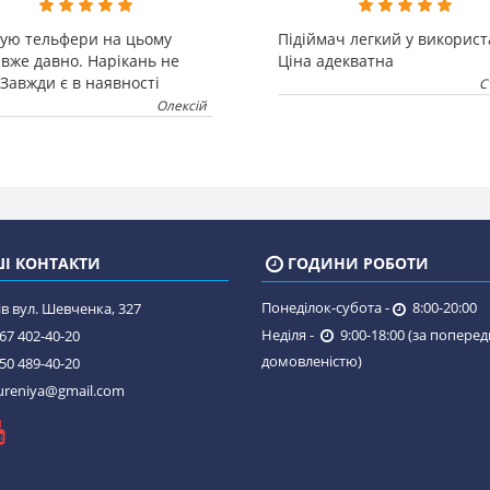
зую тельфери на цьому
Підіймач легкий у використ
 вже давно. Нарікань не
Ціна адекватна
Завжди є в наявності
С
Олексій
І КОНТАКТИ
ГОДИНИ РОБОТИ
Понеділок-субота -
8:00-20:00
в вул. Шевченка, 327
Неділя -
9:00-18:00 (за попере
67 402-40-20
домовленістю)
50 489-40-20
reniya@gmail.com