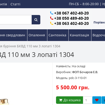
ПН-СБ – 8:00-20:00 | Н
нтія
Статті
+38 067 402-40-20
+38 050 489-40-20
Порівня
+38 063 402-40-20
ння свердловин
Опалення
Сантехніка
Каналізація
Водоо
я буріння БКВД 110 мм 3 лопаті 1304
Д 110 мм 3 лопаті 1304
Наявність: На складі
Виробник:
ФОП Бочаров Е.В.
Модель: pdc-3-110-01
5 500.00 грн.
До кошика