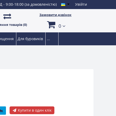
Д - 9:00-18:00 (за домовленістю)
Увійти
Замовити дзвінок
ння товарів (0)
0
чищення
Для буровиків
...
Купити в один клік