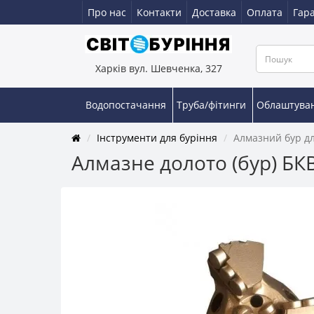
Про нас
Контакти
Доставка
Оплата
Гара
Харків вул. Шевченка, 327
Водопостачання
Труба/фітинги
Облаштува
Інструменти для буріння
Алмазний бур дл
Алмазне долото (бур) БКВ