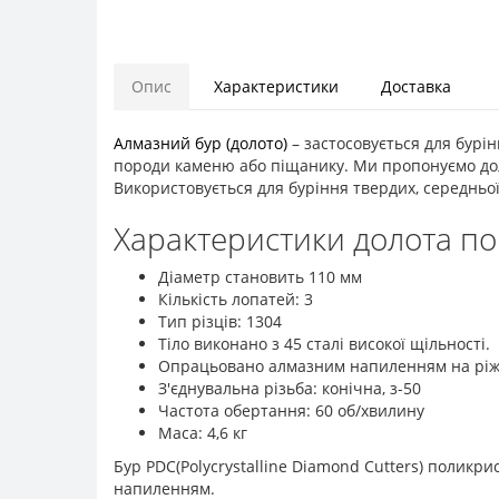
Опис
Характеристики
Доставка
Алмазний бур (долото)
– застосовується для бурі
породи каменю або піщанику. Ми пропонуємо дол
Використовується для буріння твердих, середньої 
Характеристики долота п
Діаметр становить 110 мм
Кількість лопатей: 3
Тип різців: 1304
Тіло виконано з 45 сталі високої щільності.
Опрацьовано алмазним напиленням на ріжу
З'єднувальна різьба: конічна, з-50
Частота обертання: 60 об/хвилину
Маса: 4,6 кг
Бур PDC(Polycrystalline Diamond Cutters) полик
напиленням.