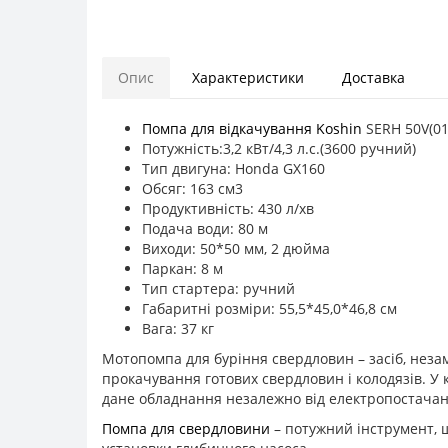
Опис
Характеристики
Доставка
Помпа для відкачування Koshin
SERH 50V(01
Потужність:3,2 кВт/4,3 л.с.(3600 ручний)
Тип двигуна: Honda GX160
Обсяг: 163 см3
Продуктивність: 430 л/хв
Подача води: 80 м
Виходи: 50*50 мм, 2 дюйма
Паркан: 8 м
Тип стартера: ручний
Габаритні розміри: 55,5*45,0*46,8 см
Вага: 37 кг
Мотопомпа для буріння свердловин – засіб, незам
прокачування готових свердловин і колодязів. У
дане обладнання незалежно від електропостачан
Помпа для свердловини
– потужний інструмент, щ