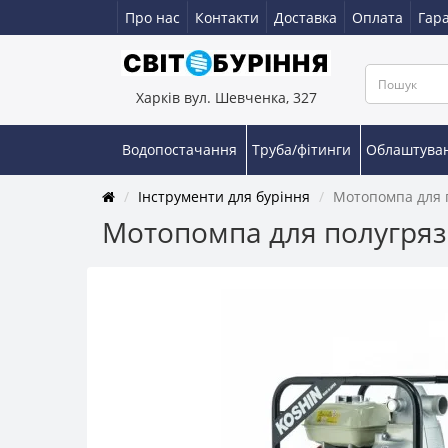
Про нас
Контакти
Доставка
Оплата
Гара
Харків вул. Шевченка, 327
Водопостачання
Труба/фітинги
Облаштува
Інструменти для буріння
Мотопомпа для п
Мотопомпа для полугрязно