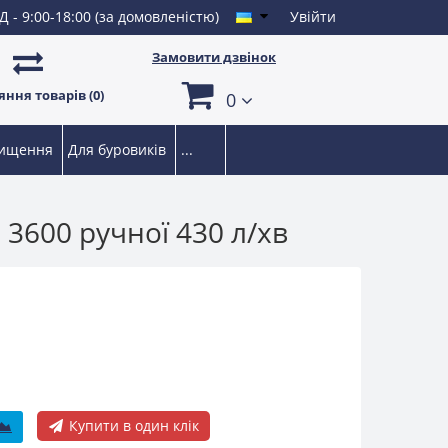
Д - 9:00-18:00 (за домовленістю)
Увійти
Замовити дзвінок
ння товарів (0)
0
чищення
Для буровиків
...
 3600 ручної 430 л/хв
Купити в один клік