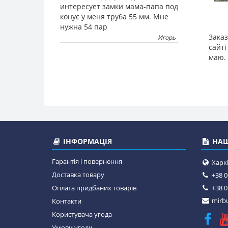
интересует замки мама-папа под
конус у меня труба 55 мм. Мне
нужна 54 пар
Зака
Игорь
сайті
маю. 
ІНФОРМАЦІЯ
НАШ
Гарантія і повернення
Харкі
Доставка товару
+38 0
Оплата придбаних товарів
+38 0
mirbu
Контакти
Користувача угода
Умови угоди