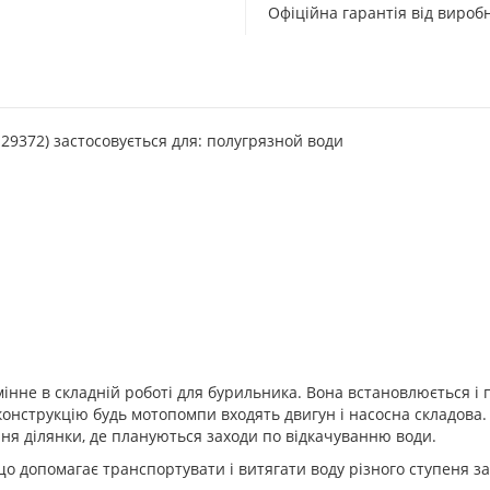
Офіційна гарантія від виро
29372) застосовується для: полугрязной води
інне в складній роботі для бурильника. Вона встановлюється і 
 конструкцію будь мотопомпи входять двигун і насосна складов
ня ділянки, де плануються заходи по відкачуванню води.
о допомагає транспортувати і витягати воду різного ступеня заб