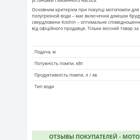
установки глибинного насоса.
Основним критерієм при покупці мотопомпи для 
полугрязной води – має включення домішок бруду,
свердловини Koshin – оптимальне співвідношення 
від офіційного продавця. Тільки якісний товар з
Подача, м
Потужність помпи, кВт
Продуктивність помпи, л / хв
Тип води
ОТЗЫВЫ ПОКУПАТЕЛЕЙ - МОТОПО