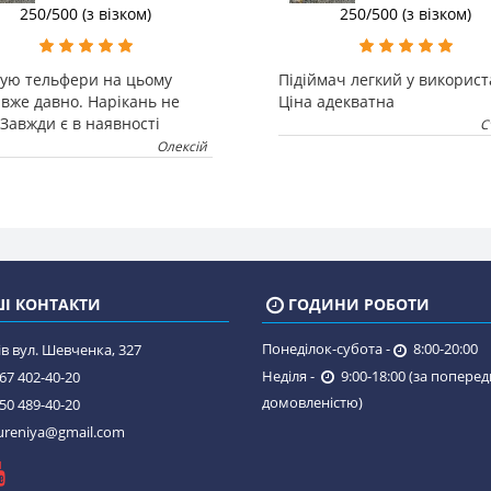
250/500 (з візком)
250/500 (з візком)
зую тельфери на цьому
Підіймач легкий у використ
 вже давно. Нарікань не
Ціна адекватна
Завжди є в наявності
С
Олексій
І КОНТАКТИ
ГОДИНИ РОБОТИ
Понеділок-субота -
8:00-20:00
в вул. Шевченка, 327
Неділя -
9:00-18:00 (за попере
67 402-40-20
домовленістю)
50 489-40-20
reniya@gmail.com