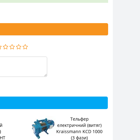
Тельфер
й
електричний (витяг)
)
Kraissmann KCD 1000
SHT
(3 фази)