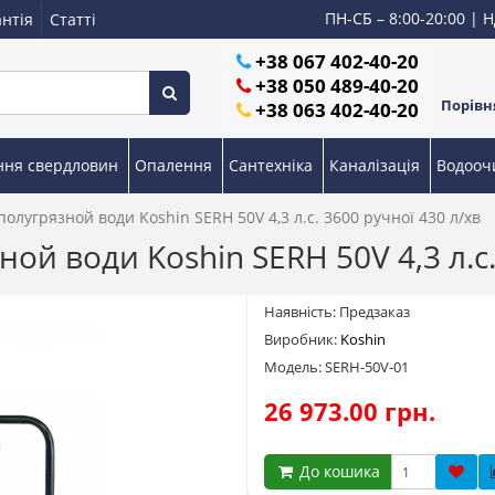
ПН-СБ – 8:00-20:00 | Н
нтія
Статті
+38 067 402-40-20
+38 050 489-40-20
Порівня
+38 063 402-40-20
ння свердловин
Опалення
Сантехніка
Каналізація
Водоо
олугрязной води Koshin SERH 50V 4,3 л.с. 3600 ручної 430 л/хв
й води Koshin SERH 50V 4,3 л.с.
Наявність: Предзаказ
Виробник:
Koshin
Модель: SERH-50V-01
26 973.00 грн.
До кошика