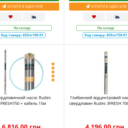
КУПИТИ В ОДИН КЛІК
КУПИТИ В ОДИН КЛІК
На складі
На складі
Код товару:
4SKm100-01
Код товару:
4SKm150-01
ердловинний насос Rudes
Глибинний відцентровий нас
2FRESH750 + кабель 15м
свердловин Rudes 3FRESH 70
6 816.00 грн.
4 196.00 грн.