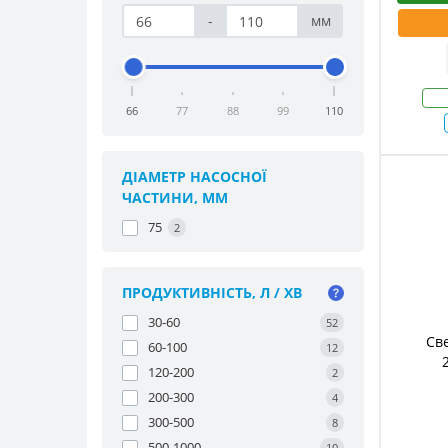
-
мм
66
77
88
99
110
ДІАМЕТР НАСОСНОЇ
ЧАСТИНИ, ММ
75
2
ПРОДУКТИВНІСТЬ, Л / ХВ
30-60
52
Св
60-100
12
120-200
2
200-300
4
300-500
8
500-1000
10