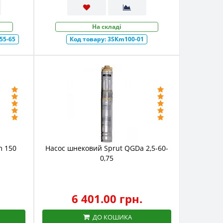
На складі
55-65
Код товару:
3SKm100-01
m 150
Насос шнековий Sprut QGDа 2,5-60-
0,75
6 401.00 грн.
ДО КОШИКА