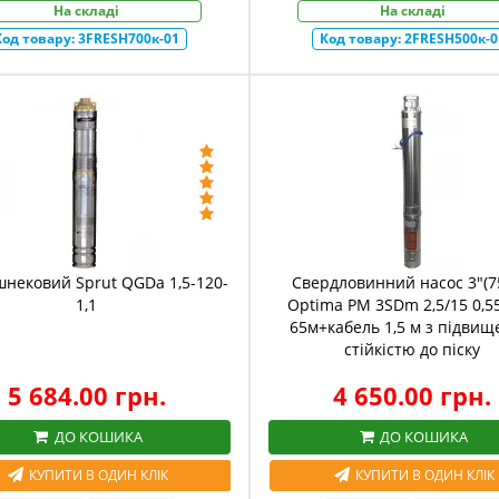
На складі
На складі
Код товару:
3FRESH700к-01
Код товару:
2FRESH500к-0
шнековий Sprut QGDа 1,5-120-
Свердловинний насос 3"(7
1,1
Optima PM 3SDm 2,5/15 0,55
65м+кабель 1,5 м з підви
стійкістю до піску
5 684.00 грн.
4 650.00 грн.
ДО КОШИКА
ДО КОШИКА
КУПИТИ В ОДИН КЛІК
КУПИТИ В ОДИН КЛІК