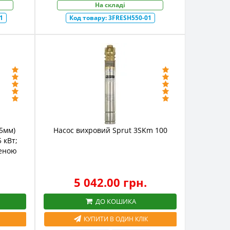
На складі
1
Код товару:
3FRESH550-01
5мм)
Насос вихровий Sprut 3SKm 100
 кВт;
щеною
5 042.00 грн.
ДО КОШИКА
КУПИТИ В ОДИН КЛІК