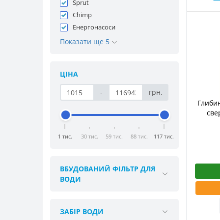
Sprut
Chimp
Енергонасоси
Показати ще 5
ЦІНА
-
грн.
Глиби
све
1 тис.
30 тис.
59 тис.
88 тис.
117 тис.
ВБУДОВАНИЙ ФІЛЬТР ДЛЯ
ВОДИ
ЗАБІР ВОДИ