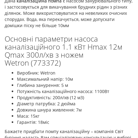
Дана
каналізаційна помпа
є насосом занурювального типу,
і застосовується для викачування брудних рідин з різних
ділянок. Може використовуватися на невеликих очисних
спорудах. Вода, яка перекачується, може допускати
домішки піску не більше 10мм
Основні параметри насоса
каналізаційного 1.1 кВт Hmax 12м
Qmax 300л/хв з ножем
Wetron (773372)
Виробник: Wetron
Максимальний напір: 10м
Глибина занурення: 5 м
Потужність каналізаційного насоса: 1100Вт
Продуктивність: 200л/хв (12 м3)
Діаметр патрубка: 2 дюйма
Довжина шнура живлення: 7м
Маса: 15кг
Гарантія: 18міс
Бажаєте придбати помпу каналізаційну – компанія Світ
буріння надасть Вам спеціалізовану консультацію у виборі