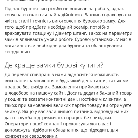
Під час буріння тип різьби не впливає на роботу, однак
конусна вважається найнадійнішою. Важливо враховувати
якість сталі і точність виготовлення бурового замку. Для
того, щоб придбати необхідний розмір, потрібно
враховувати товщину і діаметр штанг. Також на параметри
замків впливають умови роботи бурової установки. У нас в
магазині є все необхідне для буріння та облаштування
свердловин.
Де краще замки бурові купити?
До переваг співпраці з нами відноситься можливість
виконання замовлення в будь-який день тижня, так як ми
працює без вихідних. Замовлення приймаються
цілодобово на нашому сайті. Досить додати бажаний товар
у кошик та вказати контактні дані. Постійним клієнтам, а
також при замовленні великих партій товару ви отримуєте
знижку. Якщо у вас залишилися питання, відповіді на них
дасть служба підтримки, яка працює без вихідних.
Оператори нашої компанії проконсультують вас і
допоможуть підібрати обладнання, що підходить для
конкретної свердловини.