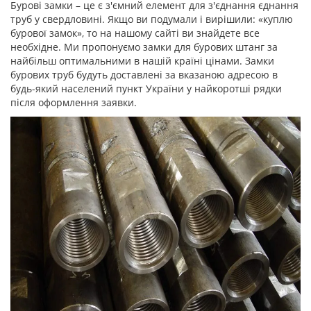
Бурові замки – це є з'ємний елемент для з'єднання єднання
труб у свердловині. Якщо ви подумали і вирішили: «куплю
бурової замок», то на нашому сайті ви знайдете все
необхідне. Ми пропонуємо замки для бурових штанг за
найбільш оптимальними в нашій країні цінами. Замки
бурових труб будуть доставлені за вказаною адресою в
будь-який населений пункт України у найкоротші рядки
після оформлення заявки.