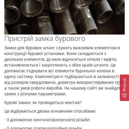
Пристрій замка бурового
Замки для бурових штанг служать важливим елементом в
конструкції бурової установки. Вони складаються з
декількох елементів, до яких відносяться ніпеля і муфти,
встановлюються і закріплюють з обох країв штанги. Це
допомагає з'єднувати всі елементи бурильної колони в
єдину систему. Комплектуючі підбираються в залежності
Фiльтр
від розмірів свердловини, діаметра використовуваних труб,
а також умов роботи виробів. На нашому сайті ви знайдете
замки з різними параметрами.
Бурові замки: як проводиться монтаж?
Це відбувається двома основними способами:
· З допомогою конічного(конусного) різьби:
· З допомогою трапецієподібної різьби.