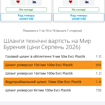
На складі
На складі
Код товару:
Код товару:
USH61100
USH81100
Показано з 1 по 10 із 10 (всього 1 сторінок)
Шланги технічні вартість на Мир
Бурения (ціни Серпень 2026)
Газовий шланг в обплетенні 9 мм 50м Evci Plastik
1 375
Шланг універсал 10х1мм 100м Evci Plastik
896.0
Шланг універсал 14х1мм 100м Evci Plastik
1 231
Водоприймальний шланг 10мм 50м Evci Plastik
1 463
Шланг універсал 8х1мм 100м Evci Plastik
735.0