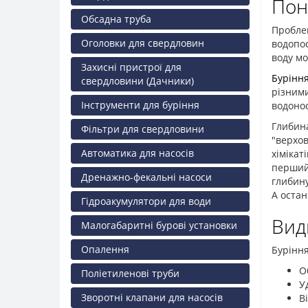
Пон
Обсадна труба
Пробле
Оголовки для свердловин
водопос
воду мо
Захисні пристрої для
Бурінн
свердловини (Дачники)
різним
Інструменти для буріння
водонос
Глибин
Фільтри для свердловини
"верхов
Автоматика для насосів
хімікат
перший 
Дренажно-фекальні насоси
глибину
А остан
Гідроакумулятори для води
Вид
Малогабаритні бурові установки
Опалення
Буріння
О
Поліетиленові труби
У
Зворотні клапани для насосів
В