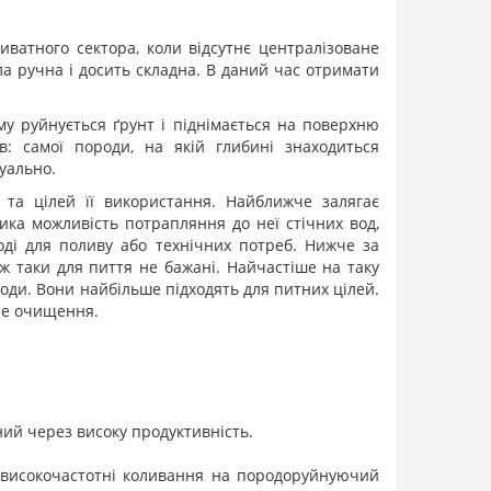
ватного сектора, коли відсутнє централізоване
а ручна і досить складна. В даний час отримати
 руйнується ґрунт і піднімається на поверхню
в: самої породи, на якій глибині знаходиться
уально.
та цілей її використання. Найближче залягає
лика можливість потрапляння до неї стічних вод,
годі для поливу або технічних потреб. Нижче за
ж таки для пиття не бажані. Найчастіше на таку
води. Вони найбільше підходять для питних цілей.
дне очищення.
ий через високу продуктивність.
 високочастотні коливання на породоруйнуючий