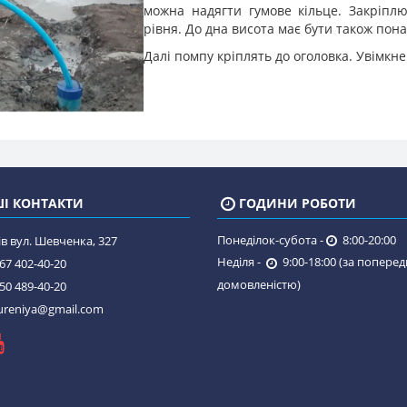
можна надягти гумове кільце. Закріплю
рівня. До дна висота має бути також пона
Далі помпу кріплять до оголовка. Увімк
І КОНТАКТИ
ГОДИНИ РОБОТИ
Понеділок-субота -
8:00-20:00
в вул. Шевченка, 327
Неділя -
9:00-18:00 (за попере
67 402-40-20
домовленістю)
50 489-40-20
reniya@gmail.com