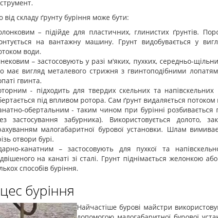
нструмент.
 від складу ґрунту буріння може бути:
олонковим – підійде для пластичних, глинистих ґрунтів. По
онтується на вантажну машину. Грунт видобувається у вигл
отоком води.
нековим – застосовують у разі м'яких, пухких, середньо-щільн
о має вигляд металевого стрижня з гвинтоподібними лопатями
опаті гвинта.
оторним - підходить для твердих скельних та напівскельних 
бертається під впливом ротора. Сам ґрунт видаляється потоком 
анатно-обертальним - таким чином при бурінні розбивається пу
без застосування забурника). Використовується долото, з
рахуванням малогабаритної бурової установки. Шлам вимиває
різь отвори бурі.
дарно-канатним – застосовують для пухкої та напівскельн
ідвішеного на канаті зі сталі. Грунт піднімається желонкою 
ількох способів буріння.
цес буріння
Найчастіше бурові майстри використовую
допомогою малогабаритної бурової устан