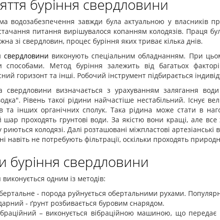
яття буріння свердловини
ма водозабезпечення завжди була актуальною у власників при
тачання питання вирішувалося копанням колодязів. Праця бул
жна зі свердловин, процес буріння яких триває кілька днів.
я свердловини
виконують спеціальним обладнанням. При цьому
и способами. Метод буріння залежить від багатьох факторі
ний горизонт та інші. Робочий інструмент підбирається індивід
а свердловини визначається з урахуванням залягання води 
одка". Рівень такої рідини найчастіше нестабільний. Існує ве
ів та інших органічних сполук. Така рідина може стати в на
шар проходять грунтові води. За якістю вони кращі, але все 
 риються колодязі. Далі розташовані міжпластові артезіанські 
ні навіть не потребують фільтрації, оскільки проходять приро
и буріння свердловини
 виконується одним із методів:
бертальне - порода руйнується обертальними рухами. Популярн
дарний - ґрунт розбивається буровим снарядом.
ібраційний – виконується вібраційною машиною, що передає