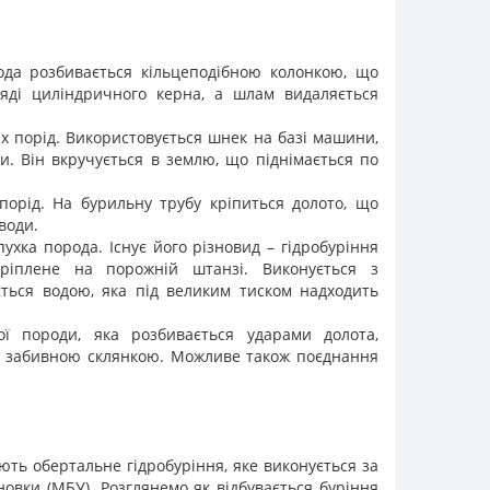
рода розбивається кільцеподібною колонкою, що
яді циліндричного керна, а шлам видаляється
их порід. Використовується шнек на базі машини,
. Він вкручується в землю, що піднімається по
порід. На бурильну трубу кріпиться долото, що
води.
хка порода. Існує його різновид – гідробуріння
акріплене на порожній штанзі. Виконується з
ться водою, яка під великим тиском надходить
ої породи, яка розбивається ударами долота,
або забивною склянкою. Можливе також поєднання
ть обертальне гідробуріння, яке виконується за
овки (МБУ). Розглянемо як відбувається буріння