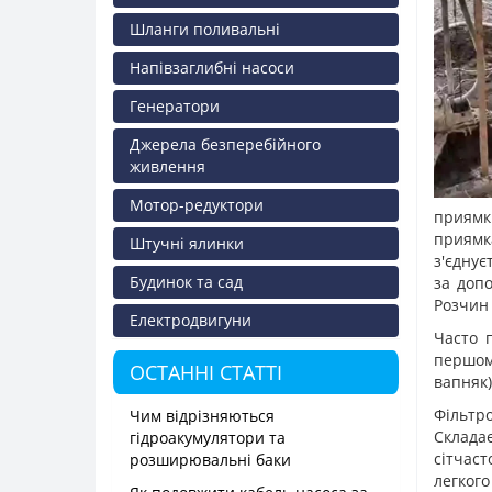
Шланги поливальні
Напівзаглибні насоси
Генератори
Джерела безперебійного
живлення
Мотор-редуктори
приямк
приямк
Штучні ялинки
з'єднує
Будинок та сад
за доп
Розчин 
Електродвигуни
Часто 
першому
ОСТАННІ СТАТТІ
вапняк)
Фільтр
Чим відрізняються
Склада
гідроакумулятори та
сітчаст
розширювальні баки
легког