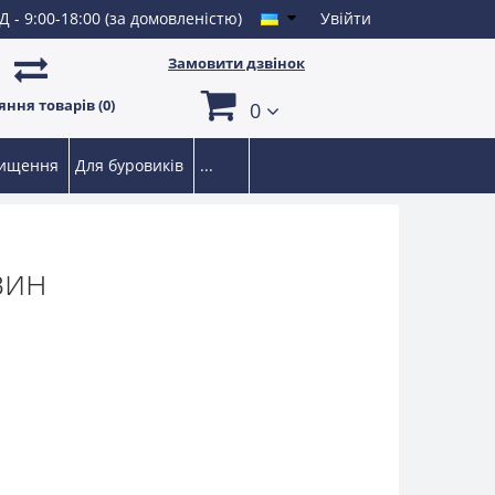
Д - 9:00-18:00 (за домовленістю)
Увійти
Замовити дзвінок
ння товарів (0)
0
чищення
Для буровиків
...
вин