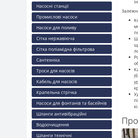
і
Насосні станції
Залежно
Промислові насоси
К
м
Насоси для поливу
п
Сітка нержавіюча
Ш
щ
Сітка поліамідна фільтрова
л
Р
Сантехніка
о
К
Троси для насосів
(
Кабель для насосів
у
к
Крапельна стрічка
У
п
Насоси для фонтанів та басейнів
к
Шланги антивібраційні
Про
Водоочищення
Шланги технічні