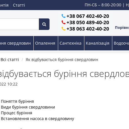
ПН-СБ – 8:00-20:00 | Н
нтія
Статті
+38 067 402-40-20
+38 050 489-40-20
Порівня
+38 063 402-40-20
ння свердловин
Опалення
Сантехніка
Каналізація
Водоо
Всі статті
Як відбувається буріння свердловин
відбувається буріння свердло
022 10:22
 Поняття буріння
 Види буріння свердловини
 Процес буріння
 Встановлення насоса в свердловину