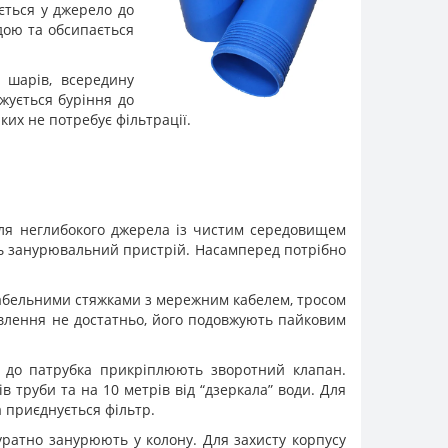
ється у джерело до
дою та обсипається
 шарів, всередину
жується буріння до
ких не потребує фільтрації.
Для неглибокого джерела із чистим середовищем
ь занурювальний пристрій. Насамперед потрібно
абельними стяжками з мережним кабелем, тросом
влення не достатньо, його подовжують пайковим
а, до патрубка прикріплюють зворотний клапан.
в труби та на 10 метрів від “дзеркала” води. Для
 приєднується фільтр.
акуратно занурюють у колону. Для захисту корпусу