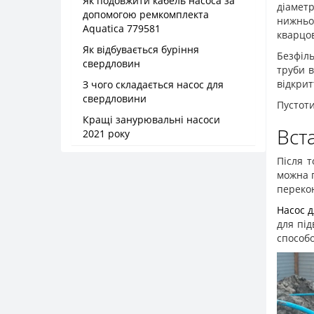
Як подовжити кабель насоса за
діамет
допомогою ремкомплекта
нижньо
Aquatica 779581
кварцо
Як відбувається буріння
Безфіл
свердловин
труби в
відкрит
З чого складається насос для
свердловини
Пустот
Кращі занурювальні насоси
Вст
2021 року
Після 
можна 
перекон
Насос 
для пі
способо