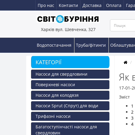
Про нас
Контакти
Доставка
Оплата
Гара
Харків вул. Шевченка, 327
Водопостачання
Труба/фітинги
Облаштува
КАТЕГОРІЇ
Як 
Насоси для свердловини
Поверхневі насоси
17-01-2
Насоси для колодязя
Зміст
Насоси Sprut (Спрут) для води
1
2
Трифазні насоси
3
4
Багатоступінчасті насоси для
свердловин