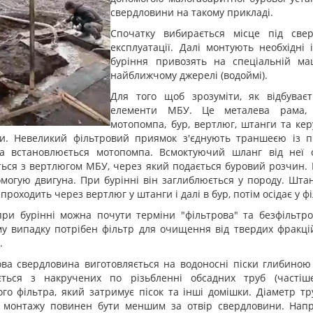
свердловини на такому прикладі.
Спочатку вибирається місце під све
експлуатації. Далі монтують необхідні 
буріння привозять на спеціальній ма
найближчому джерелі (водоймі).
Для того щоб зрозуміти, як відбуває
елементи МБУ. Це металева рама, е
мотопомпа, бур, вертлюг, штанги та ке
и. Невеликий фільтровий приямок з'єднують траншеєю із пр
а встановлюється мотопомпа. Всмоктуючий шланг від неї 
ться з вертлюгом МБУ, через який подається буровий розчин.
омогую двигуна. При бурінні він заглиблюється у породу. Шта
проходить через вертлюг у штанги і далі в бур, потім осідає у 
при бурінні можна почути терміни "фільтрова" та безфільтро
 випадку потрібен фільтр для очищення від твердих фракцій 
.
ова свердловина виготовляється на водоносні піски глибиною 
ється з накручених по різьбленні обсадних труб (частіш
ого фільтра, який затримує пісок та інші домішки. Діаметр т
о монтажу повинен бути меншим за отвір свердловини. Напр