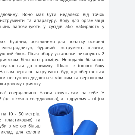
рдловину. Воно має бути недалеко від точок
інструменти та апаратуру. Воду для організації
шині, запозичують у сусідів або набирають у
ться буріння, розглянемо для початку основні
лектродвигун, буровий інструмент, шланги,
руючий блок. Після збору установки викопують 2
иямком більшого розміру. Неподалік більшого
опускається до приямку. Шланг з іншого боку
 На сам вертлюг накручують бур, що обертається
нги поступово додаються між ним та вертлюгом.
фільтровому приямку.
ва" свердловина. Назви кажуть самі за себе. У
(це пісочна свердловина), а в другому – ні (на
на 10 - 50 метрів.
е пластикових) та
руби з метою більш
иклад, для колони