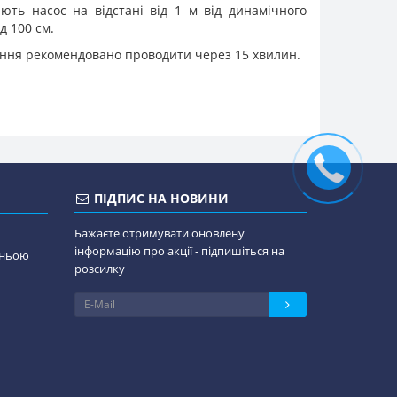
ють насос на відстані від 1 м від динамічного
д 100 см.
нення рекомендовано проводити через 15 хвилин.
ПІДПИС НА НОВИНИ
Бажаєте отримувати оновлену
інформацію про акції - підпишіться на
дньою
розсилку