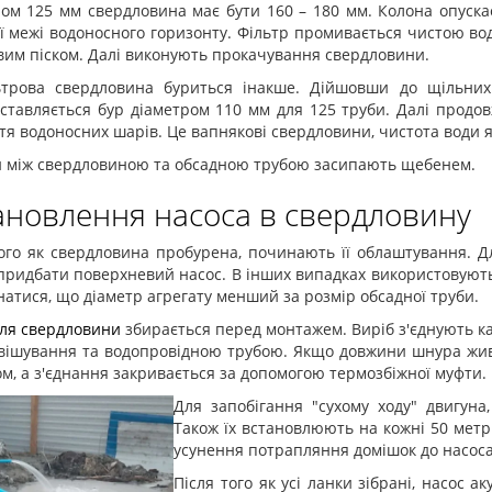
ром 125 мм свердловина має бути 160 – 180 мм. Колона опуска
ї межі водоносного горизонту. Фільтр промивається чистою во
вим піском. Далі виконують прокачування свердловини.
ьтрова свердловина буриться інакше. Дійшовши до щільних
ставляється бур діаметром 110 мм для 125 труби. Далі продов
тя водоносних шарів. Це вапнякові свердловини, чистота води я
и між свердловиною та обсадною трубою засипають щебенем.
ановлення насоса в свердловину
того як свердловина пробурена, починають її облаштування. 
придбати поверхневий насос. В інших випадках використовуют
атися, що діаметр агрегату менший за розмір обсадної труби.
для свердловини
збирається перед монтажем. Виріб з'єднують к
двішування та водопровідною трубою. Якщо довжини шнура жи
м, а з'єднання закривається за допомогою термозбіжної муфти.
Для запобігання "сухому ходу" двигун
Також їх встановлюють на кожні 50 метрі
усунення потрапляння домішок до насоса
Після того як усі ланки зібрані, насос 