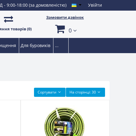
Д - 9:00-18:00 (за домовленістю)
Увійти
Замовити дзвінок
ння товарів (0)
0
чищення
Для буровиків
...
Сортувати
На сторінці:
30