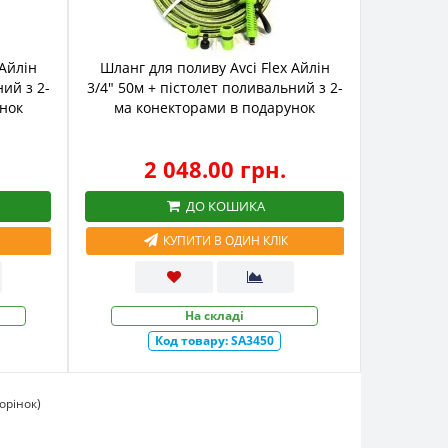
 Айлін
Шланг для поливу Avci Flex Айлін
ний з 2-
3/4" 50м + пістолет поливальний з 2-
нок
ма конекторами в подарунок
2 048.00 грн.
ДО КОШИКА
КУПИТИ В ОДИН КЛІК
На складі
Код товару:
SA3450
торінок)