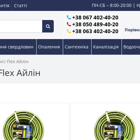
ПН-СБ – 8:00-20:00 | Н
нтія
Статті
+38 067 402-40-20
+38 050 489-40-20
Порівня
+38 063 402-40-20
ння свердловин
Опалення
Сантехніка
Каналізація
Водоо
ci Flex Айлін
Flex Айлін