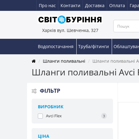
Про нас
Контакти
Доставка
Оплата
Гара
Харків вул. Шевченка, 327
Водопостачання
Труба/фітинги
Облаштува
Шланги поливальні
Шланги поливальні Av
Шланги поливальні Avci 
ФIЛЬТР
ВИРОБНИК
Avci Flex
3
ЦІНА