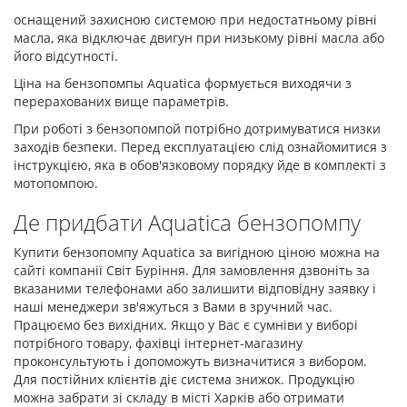
оснащений захисною системою при недостатньому рівні
масла, яка відключає двигун при низькому рівні масла або
його відсутності.
Ціна на бензопомпы Aquatica формується виходячи з
перерахованих вище параметрів.
При роботі з бензопомпой потрібно дотримуватися низки
заходів безпеки. Перед експлуатацією слід ознайомитися з
інструкцією, яка в обов'язковому порядку йде в комплекті з
мотопомпою.
Де придбати Aquatica бензопомпу
Купити бензопомпу Aquatica за вигідною ціною можна на
сайті компанії Світ Буріння. Для замовлення дзвоніть за
вказаними телефонами або залишити відповідну заявку і
наші менеджери зв'яжуться з Вами в зручний час.
Працюємо без вихідних. Якщо у Вас є сумніви у виборі
потрібного товару, фахівці інтернет-магазину
проконсультують і допоможуть визначитися з вибором.
Для постійних клієнтів діє система знижок. Продукцію
можна забрати зі складу в місті Харків або отримати