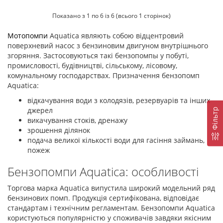
Показано з 1 по 6 із 6 (всього 1 сторінок)
Мотопомпи
Aquatica являють собою відцентровий
поверхневий насос з бензиновим двигуном внутрішнього
згоряння. Застосовуються такі бензопомпы у побуті,
промисловості, будівництві, сільському, лісовому,
комунальному господарствах. Призначення бензопомп
Aquatica:
відкачування води з колодязів, резервуарів та інших
джерел
Фiльтр
викачування стоків, дренажу
зрошення ділянок
подача великої кількості води для гасіння займань,
пожеж
Бензопомпи Aquatica: особливості
Торгова марка Aquatica випустила широкий модельний ряд
бензинових помп. Продукція сертифікована, відповідає
стандартам і технічним регламентам. Бензопомпи Aquatica
користуються популярністю у споживачів завдяки якісним