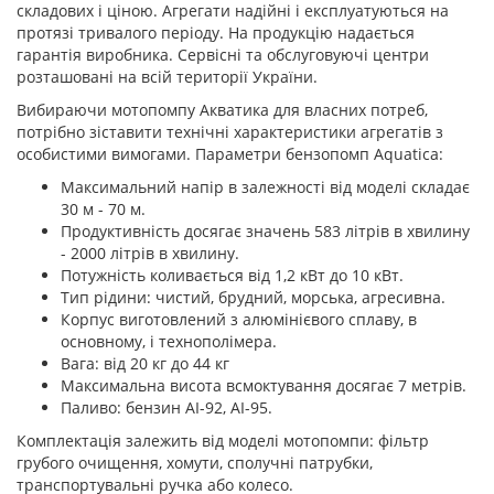
складових і ціною. Агрегати надійні і експлуатуються на
протязі тривалого періоду. На продукцію надається
гарантія виробника. Сервісні та обслуговуючі центри
розташовані на всій території України.
Вибираючи мотопомпу Акватика для власних потреб,
потрібно зіставити технічні характеристики агрегатів з
особистими вимогами. Параметри бензопомп Aquatica:
Максимальний напір в залежності від моделі складає
30 м - 70 м.
Продуктивність досягає значень 583 літрів в хвилину
- 2000 літрів в хвилину.
Потужність коливається від 1,2 кВт до 10 кВт.
Тип рідини: чистий, брудний, морська, агресивна.
Корпус виготовлений з алюмінієвого сплаву, в
основному, і технополімера.
Вага: від 20 кг до 44 кг
Максимальна висота всмоктування досягає 7 метрів.
Паливо: бензин АІ-92, АІ-95.
Комплектація залежить від моделі мотопомпи: фільтр
грубого очищення, хомути, сполучні патрубки,
транспортувальні ручка або колесо.