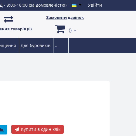
Д - 9:00-18:00 (за домовленістю)
Увійти
Замовити дзвінок
ння товарів (0)
0
чищення
Для буровиків
...
Купити в один клік