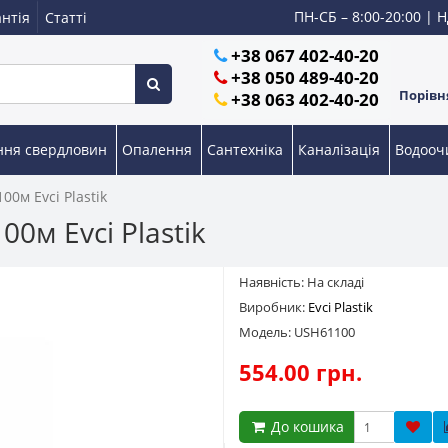
ПН-СБ – 8:00-20:00 | Н
нтія
Статті
+38 067 402-40-20
+38 050 489-40-20
Порівня
+38 063 402-40-20
ння свердловин
Опалення
Сантехніка
Каналізація
Водоо
0м Evci Plastik
0м Evci Plastik
Наявність: На складі
Виробник:
Evci Plastik
Модель: USH61100
554.00 грн.
До кошика