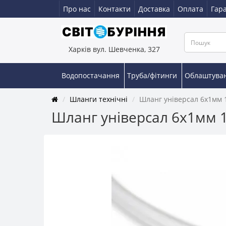
Про нас
Контакти
Доставка
Оплата
Гара
Харків вул. Шевченка, 327
Водопостачання
Труба/фітинги
Облаштува
Шланги технічні
Шланг універсал 6х1мм 10
Шланг універсал 6х1мм 10